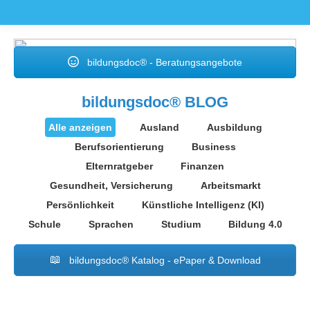
bildungsdoc® - Beratungsangebote
bildungsdoc® BLOG
Alle anzeigen
Ausland
Ausbildung
Berufsorientierung
Business
Elternratgeber
Finanzen
Gesundheit, Versicherung
Arbeitsmarkt
Persönlichkeit
Künstliche Intelligenz (KI)
Schule
Sprachen
Studium
Bildung 4.0
bildungsdoc® Katalog - ePaper & Download
Juni