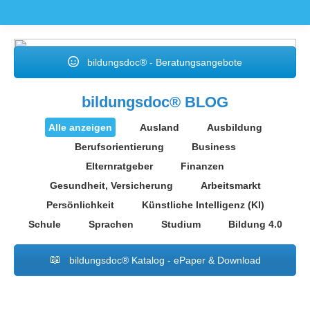
bildungsdoc® - Beratungsangebote
bildungsdoc® BLOG
Alle anzeigen
Ausland
Ausbildung
Berufsorientierung
Business
Elternratgeber
Finanzen
Gesundheit, Versicherung
Arbeitsmarkt
Persönlichkeit
Künstliche Intelligenz (KI)
Schule
Sprachen
Studium
Bildung 4.0
bildungsdoc® Katalog - ePaper & Download
Feb.