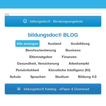
bildungsdoc® - Beratungsangebote
bildungsdoc® BLOG
Alle anzeigen
Ausland
Ausbildung
Berufsorientierung
Business
Elternratgeber
Finanzen
Gesundheit, Versicherung
Arbeitsmarkt
Persönlichkeit
Künstliche Intelligenz (KI)
Schule
Sprachen
Studium
Bildung 4.0
bildungsdoc® Katalog - ePaper & Download
Aug.