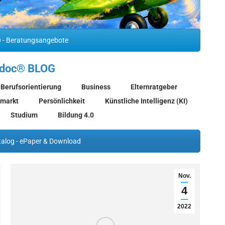
 - Beratungsangebote
sdoc® BLOG
Berufsorientierung
Business
Elternratgeber
smarkt
Persönlichkeit
Künstliche Intelligenz (KI)
Studium
Bildung 4.0
alog - ePaper & Download
Nov.
4
2022