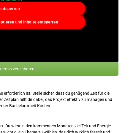
 entsperren
eptieren und Inhalte entsperren
ermin vereinbaren
rforderlich ist. Stelle sicher, dass du genügend Zeit für die
r Zeitplan hilft dir dabei, das Projekt effektiv zu managen und
riter Bachelorarbeit Kosten.
ert. Du wirst in den kommenden Monaten viel Zeit und Energie
es wichtig, ein Thema zu wählen, das dich wirklich fesselt und