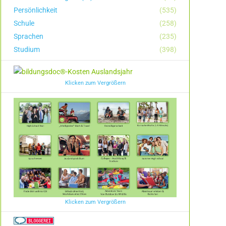
Persönlichkeit
(535)
Schule
(258)
Sprachen
(235)
Studium
(398)
Klicken zum Vergrößern
Klicken zum Vergrößern