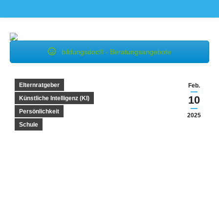
bildungsdoc® - Beratungsangebote
Elternratgeber
Feb.
10
Künstliche Intelligenz (KI)
Persönlichkeit
2025
Schule