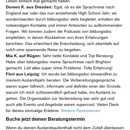
Leben einfach mal gemacht haben.
Doreen K. aus Dresden:
Egal, ob es die Sprachreise nach
England war oder das nun anstehende High School Jahr, wir
wurden/werden durch bildungsdoc stets begleitet, erhalten die
notwendigen Kontakte und immer Antworten zu aufkommenden
Fragen. Wir können zudem die Podcasts von bildungsdoc
empfehlen, in denen Rückkehrer von ihren Erfahrungen
berichten. Das erleichtert die Entscheidung, sich ebenfalls auf
solch eine spannende Reise zu begeben.
Mia K. auf Rügen:
Sehr nette Kontakte und Top Beratung.
Habe über bildungsdoc meine Sprachreise nach Brighton
gemacht. Lief alles super ohne Probleme. Tolle Erfahrung!
Flori aus Leipzig:
Ich wurde bei bildungsdoc einwandfrei zu
meinem Auslandsjahr beraten. Die Vorbereitungsgespräche
waren super hilfreich, informativ und definitiv einer der Gründe,
warum ich mich schlussendlich getraut habe, ins Ausland zu
gehen. Die Organisation zur Vorbereitung war sehr gut und
auch alle Events und Angebote waren supercool. Vielen Dank
für dieses einmalige Erlebnis.
Weitere Rezensionen
Buche jetzt deinen Beratungstermin
Wenn du deinen Auslandsaufenthalt nicht dem Zufall überlassen