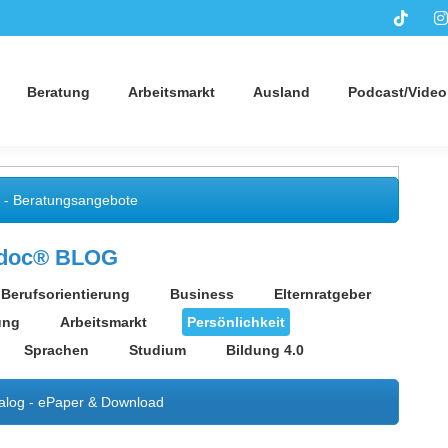
Beratung
Arbeitsmarkt
Ausland
Podcast/Video
 - Beratungsangebote
sdoc® BLOG
Berufsorientierung
Business
Elternratgeber
ung
Arbeitsmarkt
Persönlichkeit
Sprachen
Studium
Bildung 4.0
alog - ePaper & Download