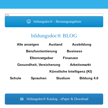
bildungsdoc® - Beratungsangebote
bildungsdoc® BLOG
Alle anzeigen
Ausland
Ausbildung
Berufsorientierung
Business
Elternratgeber
Finanzen
Gesundheit, Versicherung
Arbeitsmarkt
Persönlichkeit
Künstliche Intelligenz (KI)
Schule
Sprachen
Studium
Bildung 4.0
bildungsdoc® Katalog - ePaper & Download