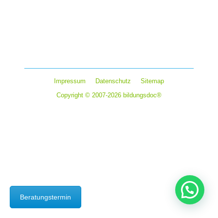
Kommentar hinterlassen
Auslandsjahr? Beste Investition in Bildung &
Persönlichkeit! In der Schule wird Wissen vermittelt,
keine Bildung mehr. Junge Menschen durchlaufen…
Impressum
Datenschutz
Sitemap
Copyright © 2007-2026 bildungsdoc®
Beratungstermin