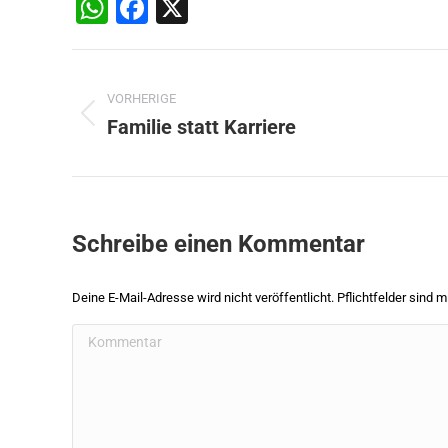
WhatsApp
Facebook
X
Beitragsnavigation
VORHERIGE
Familie statt Karriere
Vorheriger
Beitrag:
Schreibe einen Kommentar
Deine E-Mail-Adresse wird nicht veröffentlicht. Pflichtfelder sind m
Kommentar