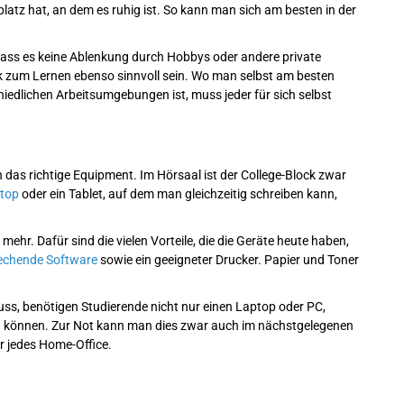
platz hat, an dem es ruhig ist. So kann man sich am besten in der
dass es keine Ablenkung durch Hobbys oder andere private
ek zum Lernen ebenso sinnvoll sein. Wo man selbst am besten
iedlichen Arbeitsumgebungen ist, muss jeder für sich selbst
das richtige Equipment. Im Hörsaal ist der College-Block zwar
ptop
oder ein Tablet, auf dem man gleichzeitig schreiben kann,
ehr. Dafür sind die vielen Vorteile, die die Geräte heute haben,
echende Software
sowie ein geeigneter Drucker. Papier und Toner
s, benötigen Studierende nicht nur einen Laptop oder PC,
en können. Zur Not kann man dies zwar auch im nächstgelegenen
ür jedes Home-Office.