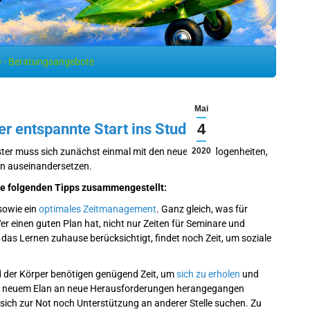
 - Beratungsangebote
Mai
er entspannte Start ins Studium
4
er muss sich zunächst einmal mit den neuen Gepflogenheiten,
2020
n auseinandersetzen.
ie folgenden Tipps zusammengestellt:
 sowie ein
optimales Zeitmanagement
. Ganz gleich, was für
r einen guten Plan hat, nicht nur Zeiten für Seminare und
 das Lernen zuhause berücksichtigt, findet noch Zeit, um soziale
nd der Körper benötigen genügend Zeit, um
sich zu erholen
und
und neuem Elan an neue Herausforderungen herangegangen
 sich zur Not noch Unterstützung an anderer Stelle suchen. Zu