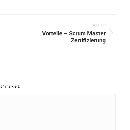
WEITER
Vorteile – Scrum Master
Nächster
Zertifizierung
Beitrag:
it
*
markiert.