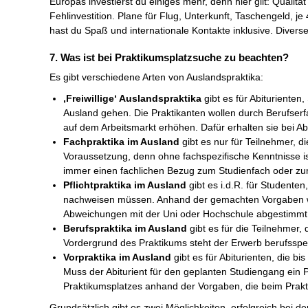
Europas investierst du einiges mehr, denn hier gilt: Qualitä
Fehlinvestition. Plane für Flug, Unterkunft, Taschengeld, 
hast du Spaß und internationale Kontakte inklusive. Divers
7. Was ist bei Praktikumsplatzsuche zu beachten?
Es gibt verschiedene Arten von Auslandspraktika:
‚Freiwillige‘ Auslandspraktika
gibt es für Abiturienten,
Ausland gehen. Die Praktikanten wollen durch Berufser
auf dem Arbeitsmarkt erhöhen. Dafür erhalten sie bei Abs
Fachpraktika im Ausland
gibt es nur für Teilnehmer, d
Voraussetzung, denn ohne fachspezifische Kenntnisse is
immer einen fachlichen Bezug zum Studienfach oder zu
Pflichtpraktika im Ausland
gibt es i.d.R. für Studenten
nachweisen müssen. Anhand der gemachten Vorgaben wi
Abweichungen mit der Uni oder Hochschule abgestimmt
Berufspraktika im Ausland
gibt es für die Teilnehmer,
Vordergrund des Praktikums steht der Erwerb berufssp
Vorpraktika im Ausland
gibt es für Abiturienten, die b
Muss der Abiturient für den geplanten Studiengang ein 
Praktikumsplatzes anhand der Vorgaben, die beim Prakt
Grundsätzlich gibt es zwei Möglichkeiten, erfolgreich bei 