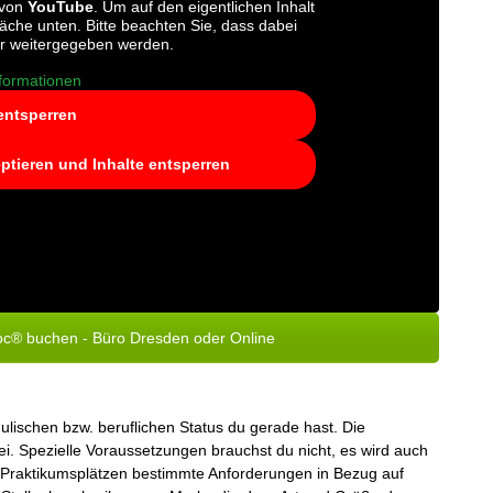
 von
YouTube
. Um auf den eigentlichen Inhalt
fläche unten. Bitte beachten Sie, dass dabei
er weitergegeben werden.
formationen
 entsperren
eptieren und Inhalte entsperren
oc® buchen - Büro Dresden oder Online
lischen bzw. beruflichen Status du gerade hast. Die
bei. Spezielle Voraussetzungen brauchst du nicht, es wird auch
n Praktikumsplätzen bestimmte Anforderungen in Bezug auf