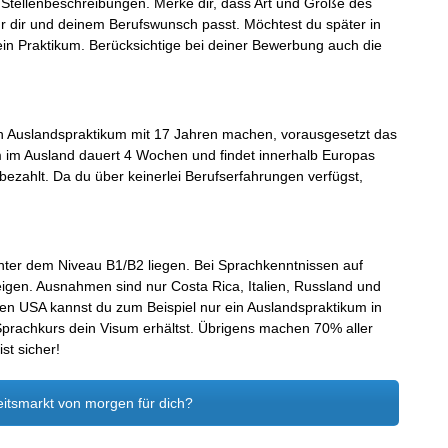
 Stellenbeschreibungen. Merke dir, dass Art und Größe des
 dir und deinem Berufswunsch passt. Möchtest du später in
ein Praktikum. Berücksichtige bei deiner Bewerbung auch die
ein Auslandspraktikum mit 17 Jahren machen, vorausgesetzt das
um im Ausland dauert 4 Wochen und findet innerhalb Europas
unbezahlt. Da du über keinerlei Berufserfahrungen verfügst,
unter dem Niveau B1/B2 liegen. Bei Sprachkenntnissen auf
eigen. Ausnahmen sind nur Costa Rica, Italien, Russland und
 den USA kannst du zum Beispiel nur ein Auslandspraktikum in
prachkurs dein Visum erhältst. Übrigens machen 70% aller
st sicher!
itsmarkt von morgen für dich?