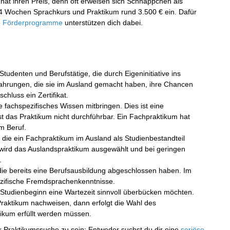
t hat ihren Preis, denn oft erweisen sich Schnäppchen als
je 4 Wochen Sprachkurs und Praktikum rund 3.500 € ein. Dafür
e
Förderprogramme
unterstützen dich dabei.
 Studenten und Berufstätige, die durch Eigeninitiative ins
fahrungen, die sie im Ausland gemacht haben, ihre Chancen
chluss ein Zertifikat.
ie fachspezifisches Wissen mitbringen. Dies ist eine
t das Praktikum nicht durchführbar. Ein Fachpraktikum hat
m Beruf.
, die ein Fachpraktikum im Ausland als Studienbestandteil
rd das Auslandspraktikum ausgewählt und bei geringen
.
 die bereits eine Berufsausbildung abgeschlossen haben. Im
ezifische Fremdsprachenkenntnisse.
is Studienbeginn eine Wartezeit sinnvoll überbücken möchten.
Praktikum nachweisen, dann erfolgt die Wahl des
ikum erfüllt werden müssen.
der Praktikumssuche zu sein: Entweder suchst du dir eine
seriöse