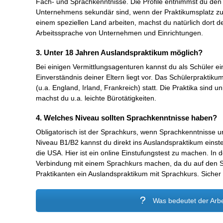
Fach- und Sprachkenntnisse. Die Profile entnimmst du den
Unternehmens sekundär sind, wenn der Praktikumsplatz zur
einem speziellen Land arbeiten, machst du natürlich dort d
Arbeitssprache von Unternehmen und Einrichtungen.
3. Unter 18 Jahren Auslandspraktikum möglich?
Bei einigen Vermittlungsagenturen kannst du als Schüler 
Einverständnis deiner Eltern liegt vor. Das Schülerpraktik
(u.a. England, Irland, Frankreich) statt. Die Praktika sind 
machst du u.a. leichte Bürotätigkeiten.
4. Welches Niveau sollten Sprachkenntnisse haben?
Obligatorisch ist der Sprachkurs, wenn Sprachkenntnisse 
Niveau B1/B2 kannst du direkt ins Auslandspraktikum einst
die USA. Hier ist ein online Einstufungstest zu machen. In
Verbindung mit einem Sprachkurs machen, da du auf den S
Praktikanten ein Auslandspraktikum mit Sprachkurs. Sicher i
Was bedeutet der Arbe