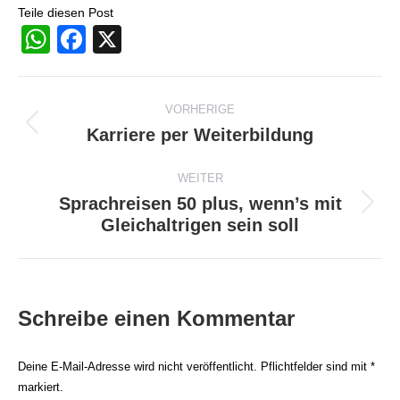
Teile diesen Post
WhatsApp
Facebook
X
Beitragsnavigation
VORHERIGE
Karriere per Weiterbildung
Vorheriger
Beitrag:
WEITER
Sprachreisen 50 plus, wenn’s mit
Nächster
Gleichaltrigen sein soll
Beitrag:
Schreibe einen Kommentar
Deine E-Mail-Adresse wird nicht veröffentlicht. Pflichtfelder sind mit
*
markiert.