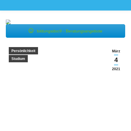
bildungsdoc® - Beratungsangebote
Persönlichkeit
März
4
Studium
2021