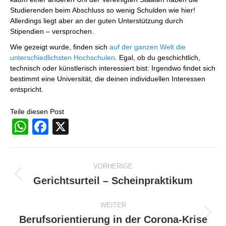
Studierenden beim Abschluss so wenig Schulden wie hier!
Allerdings liegt aber an der guten Unterstützung durch
Stipendien – versprochen.
Wie gezeigt wurde, finden sich
auf der ganzen Welt die
unterschiedlichsten Hochschulen
. Egal, ob du geschichtlich,
technisch oder künstlerisch interessiert bist: Irgendwo findet sich
bestimmt eine Universität, die deinen individuellen Interessen
entspricht.
Teile diesen Post
WhatsApp
Facebook
X
Beitragsnavigation
VORHERIGE
Gerichtsurteil – Scheinpraktikum
Vorheriger
Beitrag:
WEITER
Berufsorientierung in der Corona-Krise
Nächster