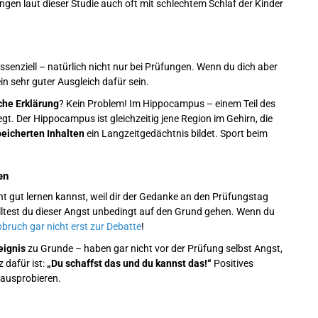
gen laut dieser Studie auch oft mit schlechtem Schlaf der Kinder
ssenziell – natürlich nicht nur bei Prüfungen. Wenn du dich aber
in sehr guter Ausgleich dafür sein.
che Erklärung
? Kein Problem! Im Hippocampus – einem Teil des
. Der Hippocampus ist gleichzeitig jene Region im Gehirn, die
peicherten Inhalten
ein Langzeitgedächtnis bildet. Sport beim
en
t gut lernen kannst, weil dir der Gedanke an den Prüfungstag
lltest du dieser Angst unbedingt auf den Grund gehen. Wenn du
bruch gar nicht erst zur Debatte
!
eignis
zu Grunde – haben gar nicht vor der Prüfung selbst Angst,
 dafür ist:
„Du schaffst das und du kannst das!“
Positives
 ausprobieren.