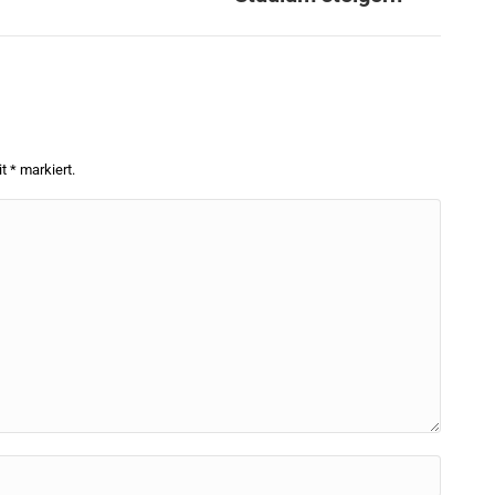
it
*
markiert.