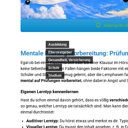
bildungsdoc®
Ausbildung
Mentale Prüfungsvorbereitung: Prüfun
Elternratgeber
Gesundheit, Versicherung
Egal ob bei einer Klassenarbeit oder bei einer Klausur im Hörs
Schule
keine Seltenheit. In vielen Fällen hängen beide Faktoren mi
Schüler und Studenten genug gelernt, aber die Lernphasen fal
Studium
mental auf Prüfungen vorbereitet
, ohne dabei in Angst und S
Eigenen Lerntyp kennenlernen
Hast du schon einmal davon gehört, dass es völlig
verschied
so genau, welcher Lerntyp sie tatsächlich sind. Man kann di
einmal durchtestet:
Auditiver Lerntyp:
Du hörst etwas und merkst es dir. Typ
Visueller Lerntyp
: Du musst den Inhalt ansehen, z. B. in 