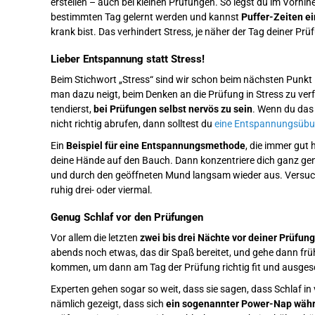
erstellen – auch bei kleinen Prüfungen. So legst du im Vorhine
bestimmten Tag gelernt werden und kannst
Puffer-Zeiten e
krank bist. Das verhindert Stress, je näher der Tag deiner Prü
Lieber Entspannung statt Stress!
Beim Stichwort „Stress“ sind wir schon beim nächsten Punk
man dazu neigt, beim Denken an die Prüfung in Stress zu ver
tendierst,
bei Prüfungen selbst nervös
zu sein
. Wenn du das 
nicht richtig abrufen, dann solltest du
eine Entspannungsübu
Ein
Beispiel für eine Entspannungsmethode
, die immer gut 
deine Hände auf den Bauch. Dann konzentriere dich ganz gen
und durch den geöffneten Mund langsam wieder aus. Versuch
ruhig drei- oder viermal.
Genug Schlaf vor den Prüfungen
Vor allem die letzten
zwei bis drei Nächte vor deiner Prüfung
abends noch etwas, das dir Spaß bereitet, und gehe dann früh
kommen, um dann am Tag der Prüfung richtig fit und ausgesc
Experten gehen sogar so weit, dass sie sagen, dass Schlaf in vi
nämlich gezeigt, dass sich
ein sogenannter Power-Nap währ