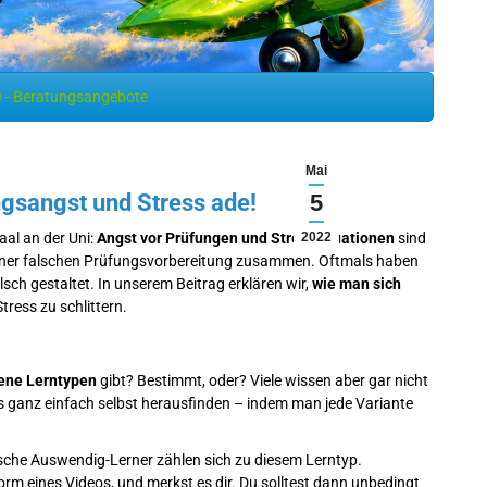
 - Beratungsangebote
Mai
gsangst und Stress ade!
5
aal an der Uni:
Angst vor Prüfungen und Stresssituationen
2022
sind
t einer falschen Prüfungsvorbereitung zusammen. Oftmals haben
sch gestaltet. In unserem Beitrag erklären wir,
wie man sich
tress zu schlittern.
ene Lerntypen
gibt? Bestimmt, oder? Viele wissen aber gar nicht
es ganz einfach selbst herausfinden – indem man jede Variante
ische Auswendig-Lerner zählen sich zu diesem Lerntyp.
Form eines Videos, und merkst es dir. Du solltest dann unbedingt