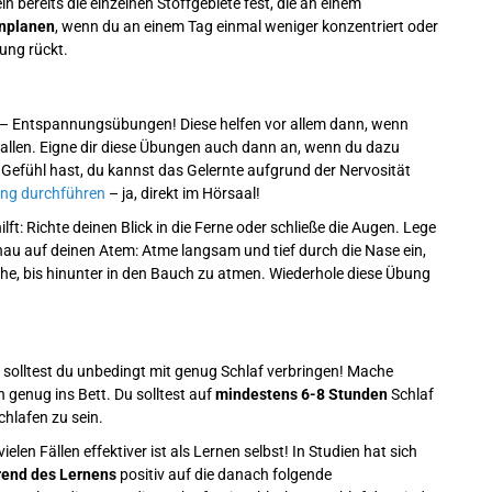
in bereits die einzelnen Stoffgebiete fest, die an einem
inplanen
, wenn du an einem Tag einmal weniger konzentriert oder
fung rückt.
t – Entspannungsübungen! Diese helfen vor allem dann, wenn
fallen. Eigne dir diese Übungen auch dann an, wenn du dazu
Gefühl hast, du kannst das Gelernte aufgrund der Nervosität
ng durchführen
– ja, direkt im Hörsaal!
hilft: Richte deinen Blick in die Ferne oder schließe die Augen. Lege
au auf deinen Atem: Atme langsam und tief durch die Nase ein,
e, bis hinunter in den Bauch zu atmen. Wiederhole diese Übung
solltest du unbedingt mit genug Schlaf verbringen! Mache
 genug ins Bett. Du solltest auf
mindestens 6-8 Stunden
Schlaf
hlafen zu sein.
elen Fällen effektiver ist als Lernen selbst! In Studien hat sich
end des Lernens
positiv auf die danach folgende