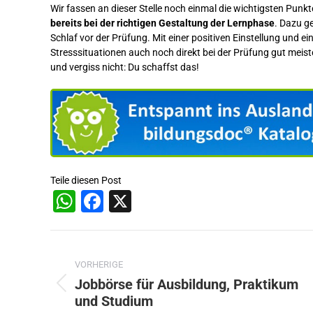
Wir fassen an dieser Stelle noch einmal die wichtigsten Pu
bereits bei der richtigen Gestaltung der Lernphase
. Dazu g
Schlaf vor der Prüfung. Mit einer positiven Einstellung u
Stresssituationen auch noch direkt bei der Prüfung gut meis
und vergiss nicht: Du schaffst das!
Teile diesen Post
WhatsApp
Facebook
X
Beitragsnavigation
VORHERIGE
Jobbörse für Ausbildung, Praktikum
Vorheriger
und Studium
Beitrag: