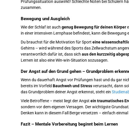
Prüfungssituation auswirkt! Schlechte Noten bei Schülern hän
zusammen.
Bewegung und Ausgleich
Wie der Schlaf ist auch
genug Bewegung für deinen Körper
e
in einer intensiven Lernphase befindest, kann die Bewegung e
Du brauchst für die Motivation für Sport
eine wissenschaftli
Gehirns – wird während des Sports das Zellwachstum angeregt
verantwortlich dafür ist, dass sich
aus den kurzzeitig abges
Lernen ist also eine Win-win-Situation sozusagen.
Der Angst auf den Grund gehen – Grundproblem erkenn
Wenn du dauerhaft Angst vor Prüfungen hast und du gar nich
bereits im Vorfeld
Bauchweh und Stress
verursacht, dann so
das Grundproblem deiner Angst erkennst, steht ein
Studienab
Viele Betroffene – meist liegt der Angst
ein traumatisches Er
sondern vor dem eigenen Versagen. Der wichtigste Grundsatz
Denken kann in diesem Fall Berge versetzen – einfach einmal
Fazit – Mentale Vorbereitung beginnt beim Lernen