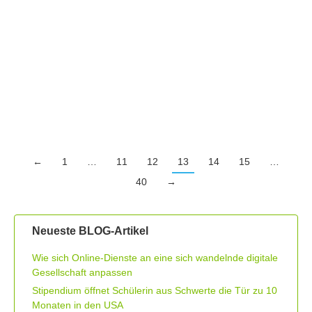
Beruflicher Wiedereinstieg nach einer
langen Auszeit
Herzlich willkommen zurück in der aufregenden Welt der
beruflichen Wiedereinstiege! Du hast eine lange Auszeit
genommen, sei es aufgrund von Elternzeit, einer…
←
1
…
11
12
13
14
15
…
40
→
Neueste BLOG-Artikel
Wie sich Online-Dienste an eine sich wandelnde digitale
Gesellschaft anpassen
Stipendium öffnet Schülerin aus Schwerte die Tür zu 10
Monaten in den USA