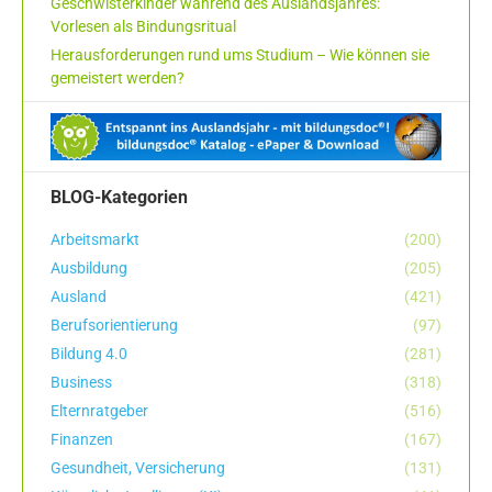
Geschwisterkinder während des Auslandsjahres:
Vorlesen als Bindungsritual
Herausforderungen rund ums Studium – Wie können sie
gemeistert werden?
BLOG-Kategorien
Arbeitsmarkt
(200)
Ausbildung
(205)
Ausland
(421)
Berufsorientierung
(97)
Bildung 4.0
(281)
Business
(318)
Elternratgeber
(516)
Finanzen
(167)
Gesundheit, Versicherung
(131)