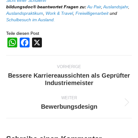
Sicht einer Schülerin
bildungsdoc® beantwortet Fragen zu:
Au Pair
,
Auslandsjahr
,
Auslandspraktikum
,
Work & Travel
,
Freiwilligenarbeit
und
Schulbesuch im Ausland.
Teile diesen Post
WhatsApp
Facebook
X
Beitragsnavigation
VORHERIGE
Bessere Karriereaussichten als Geprüfter
Vorheriger
Industriemeister
Beitrag:
WEITER
Bewerbungsdesign
Nächster
Beitrag: