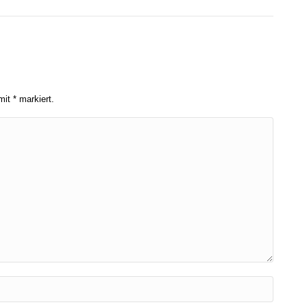
 mit
*
markiert.