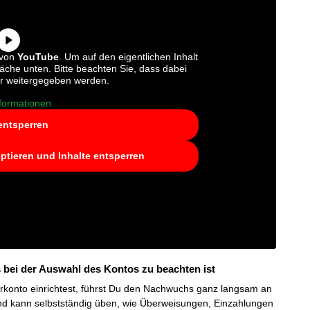
 von
YouTube
. Um auf den eigentlichen Inhalt
fläche unten. Bitte beachten Sie, dass dabei
er weitergegeben werden.
formationen
 entsperren
eptieren und Inhalte entsperren
 bei der Auswahl des Kontos zu beachten ist
rkonto einrichtest, führst Du den Nachwuchs ganz langsam an
d kann selbstständig üben, wie Überweisungen, Einzahlungen