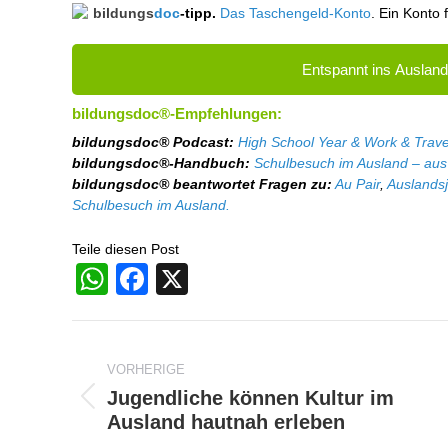
bildungs
doc
-tipp.
Das Taschengeld-Konto
. Ein Konto 
Entspannt ins Ausland
bildungsdoc®-Empfehlungen:
bildungsdoc® Podcast:
High School Year & Work & Trave
bildungsdoc®-Handbuch:
Schulbesuch im Ausland – aus 
bildungsdoc® beantwortet Fragen zu:
Au Pair
,
Auslandsj
Schulbesuch im Ausland.
Teile diesen Post
WhatsApp
Facebook
X
Beitragsnavigation
VORHERIGE
Jugendliche können Kultur im
Vorheriger
Ausland hautnah erleben
Beitrag: