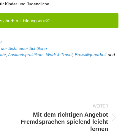
für Kinder und Jugendliche
sjahr ✈ mit bildungsdoc®!
l
der Sicht einer Schülerin
ahr
,
Auslandspraktikum
,
Work & Travel
,
Freiwilligenarbeit
und
WEITER
Mit dem richtigen Angebot
Fremdsprachen spielend leicht
Nächster
lernen
Beitrag: