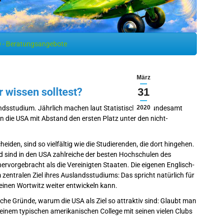
 - Beratungsangebote
März
wissen solltest?
31
slandsstudium. Jährlich machen laut Statistischem Bundesamt
2020
 die USA mit Abstand den ersten Platz unter den nicht-
iden, sind so vielfältig wie die Studierenden, die dort hingehen.
d sind in den USA zahlreiche der besten Hochschulen des
rvorgebracht als die Vereinigten Staaten. Die eigenen Englisch-
 zentralen Ziel ihres Auslandsstudiums: Das spricht natürlich für
einen Wortwitz weiter entwickeln kann.
che Gründe, warum die USA als Ziel so attraktiv sind: Glaubt man
einem typischen amerikanischen College mit seinen vielen Clubs