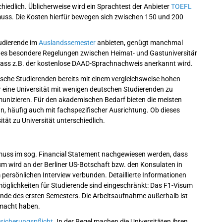
hiedlich. Üblicherweise wird ein Sprachtest der Anbieter
TOEFL
muss. Die Kosten hierfür bewegen sich zwischen 150 und 200
tudierende im
Auslandssemester
anbieten, genügt manchmal
 es besondere Regelungen zwischen Heimat- und Gastuniversitär
 dass z.B. der kostenlose DAAD-Sprachnachweis anerkannt wird.
sche Studierenden bereits mit einem vergleichsweise hohen
r eine Universität mit wenigen deutschen Studierenden zu
munizieren. Für den akademischen Bedarf bieten die meisten
n, häufig auch mit fachspezifischer Ausrichtung. Ob dieses
tät zu Universität unterschiedlich.
muss im sog. Financial Statement nachgewiesen werden, dass
um wird an der Berliner US-Botschaft bzw. den Konsulaten in
ersönlichen Interview verbunden. Detaillierte Informationen
smöglichkeiten für Studierende sind eingeschränkt: Das F1-Visum
de des ersten Semesters. Die Arbeitsaufnahme außerhalb ist
emacht haben.
sicherungspflicht
. In der Regel machen die Universitäten ihren