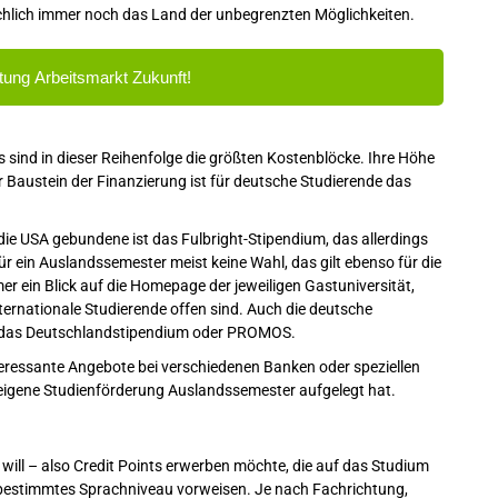
ächlich immer noch das Land der unbegrenzten Möglichkeiten.
tung Arbeitsmarkt Zukunft!
sind in dieser Reihenfolge die größten Kostenblöcke. Ihre Höhe
er Baustein der Finanzierung ist für deutsche Studierende das
n die USA gebundene ist das Fulbright-Stipendium, das allerdings
ür ein Auslandssemester meist keine Wahl, das gilt ebenso für die
er ein Blick auf die Homepage der jeweiligen Gastuniversität,
nternationale Studierende offen sind. Auch die deutsche
as das Deutschlandstipendium oder PROMOS.
nteressante Angebote bei verschiedenen Banken oder speziellen
e eigene Studienförderung Auslandssemester aufgelegt hat.
will – also Credit Points erwerben möchte, die auf das Studium
bestimmtes Sprachniveau vorweisen. Je nach Fachrichtung,