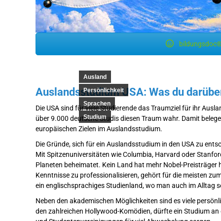
bildungsdoc®
Ausland
Auslandsstudium USA: Was du darüber 
Persönlichkeit
Sprachen
Die USA sind für viele Studierende das Traumziel für ihr Au
Studium
über 9.000 deutsche Studis diesen Traum wahr. Damit belegen
europäischen Zielen im Auslandsstudium.
Die Gründe, sich für ein Auslandsstudium in den USA zu entsche
Mit Spitzenuniversitäten wie Columbia, Harvard oder Stanfor
Planeten beheimatet. Kein Land hat mehr Nobel-Preisträger he
Kenntnisse zu professionalisieren, gehört für die meisten zum
ein englischsprachiges Studienland, wo man auch im Alltag s
Neben den akademischen Möglichkeiten sind es viele persönli
den zahlreichen Hollywood-Komödien, dürfte ein Studium an 