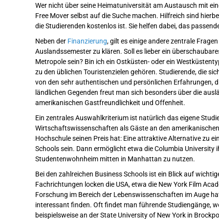
Wer nicht über seine Heimatuniversität am Austausch mit ein
Free Mover selbst auf die Suche machen. Hilfreich sind hierbe
die Studierenden kostenlos ist. Sie helfen dabei, das passen
Neben der
Finanzierung
, gilt es einige andere zentrale Fragen
Auslandssemester zu klären. Soll es lieber ein überschaubare
Metropole sein? Bin ich ein Ostküsten- oder ein Westküstentyp?
zu den üblichen Touristenzielen gehören. Studierende, die s
von den sehr authentischen und persönlichen Erfahrungen, di
ländlichen Gegenden freut man sich besonders über die ausl
amerikanischen Gastfreundlichkeit und Offenheit.
Ein zentrales Auswahlkriterium ist natürlich das eigene Stud
Wirtschaftswissenschaften als Gäste an den amerikanischen Un
Hochschule seinen Preis hat: Eine attraktive Alternative z
Schools sein. Dann ermöglicht etwa die Columbia University 
Studentenwohnheim mitten in Manhattan zu nutzen.
Bei den zahlreichen Business Schools ist ein Blick auf wichti
Fachrichtungen locken die USA, etwa die New York Film Aca
Forschung im Bereich der Lebenswissenschaften im Auge hat,
interessant finden. Oft findet man führende Studiengänge, w
beispielsweise an der State University of New York in Brockpo