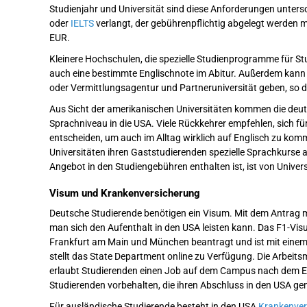
Studienjahr und Universität sind diese Anforderungen untersc
oder
IELTS
verlangt, der gebührenpflichtig abgelegt werden 
EUR.
Kleinere Hochschulen, die spezielle Studienprogramme für S
auch eine bestimmte Englischnote im Abitur. Außerdem kann
oder Vermittlungsagentur und Partneruniversität geben, so
Aus Sicht der amerikanischen Universitäten kommen die deut
Sprachniveau in die USA. Viele Rückkehrer empfehlen, sich fü
entscheiden, um auch im Alltag wirklich auf Englisch zu kom
Universitäten ihren Gaststudierenden spezielle Sprachkurse a
Angebot in den Studiengebühren enthalten ist, ist von Universi
Visum und Krankenversicherung
Deutsche Studierende benötigen ein Visum. Mit dem Antrag 
man sich den Aufenthalt in den USA leisten kann. Das F1-Vis
Frankfurt am Main und München beantragt und ist mit einem p
stellt das State Department online zu Verfügung. Die Arbeit
erlaubt Studierenden einen Job auf dem Campus nach dem En
Studierenden vorbehalten, die ihren Abschluss in den USA g
Für ausländische Studierende besteht in den USA
Krankenver