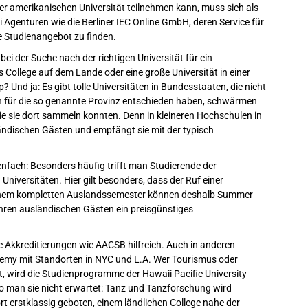
er amerikanischen Universität teilnehmen kann, muss sich als
i Agenturen wie die Berliner IEC Online GmbH, deren Service für
de Studienangebot zu finden.
 bei der Suche nach der richtigen Universität für ein
s College auf dem Lande oder eine große Universität in einer
 Und ja: Es gibt tolle Universitäten in Bundesstaaten, die nicht
ich für die so genannte Provinz entschieden haben, schwärmen
e sie dort sammeln konnten. Denn in kleineren Hochschulen in
ändischen Gästen und empfängt sie mit der typisch
ienfach: Besonders häufig trifft man Studierende der
iversitäten. Hier gilt besonders, dass der Ruf einer
u einem kompletten Auslandssemester können deshalb Summer
ihren ausländischen Gästen ein preisgünstiges
ge Akkreditierungen wie AACSB hilfreich. Auch in anderen
demy mit Standorten in NYC und L.A. Wer Tourismus oder
 wird die Studienprogramme der Hawaii Pacific University
o man sie nicht erwartet: Tanz und Tanzforschung wird
rt erstklassig geboten, einem ländlichen College nahe der