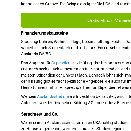
kanadischen Grenze. Die Beispiele zeigen: Die USA sind tats
Gratis eBook: Vorberei
Finanzierungsbausteine
Studiengebühren, Wohnen, Flüge, Lebenshaltungskosten: Das 
variiert je nach Studienfach und -ort stark. Ein entscheidend
Auslands-BAföG.
Das Angebot für
Stipendien
ist vielfältig, das bekannteste a
erst nach sechs Fachsemestern greift. Sportstipendien sind f
meisten Stipendien der Universitäten. Dennoch lohnt sich imm
denn häufig gibt es fachspezifische Angebote, die auch für i
Heimatuniversität ist Ansprechpartner für Stipendien, etw
Wer sein
Auslandsstudium
als Investition betrachtet, wird i
Anbietern wie der Deutschen Bildung AG finden, die z.B. ein
Sprachtest und Co.
Wer in seinem Auslandssemester in den USA richtig studieren 
zu Hause angerechnet werden – muss zu Studienbeginn ein 