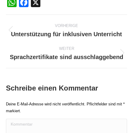
WhatsApp
Facebook
X
Beitragsnavigation
VORHERIGE
Unterstützung für inklusiven Unterricht
Vorheriger
Beitrag:
WEITER
Sprachzertifikate sind ausschlaggebend
Nächster
Beitrag:
Schreibe einen Kommentar
Deine E-Mail-Adresse wird nicht veröffentlicht. Pflichtfelder sind mit
*
markiert.
Kommentar