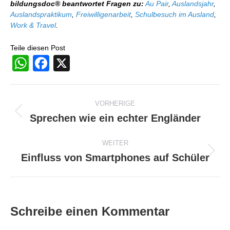
bildungsdoc® beantwortet Fragen zu:
Au Pair
,
Auslandsjahr
,
Auslandspraktikum
,
Freiwilligenarbeit
,
Schulbesuch im Ausland
,
Work & Travel
.
Teile diesen Post
WhatsApp
Facebook
X
Beitragsnavigation
VORHERIGE
Sprechen wie ein echter Engländer
Vorheriger
Beitrag:
WEITER
Einfluss von Smartphones auf Schüler
Nächster
Beitrag:
Schreibe einen Kommentar