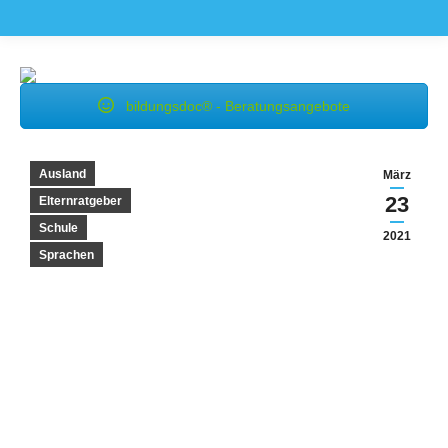
bildungsdoc® - Beratungsangebote
Ausland
März
23
Elternratgeber
Schule
2021
Sprachen