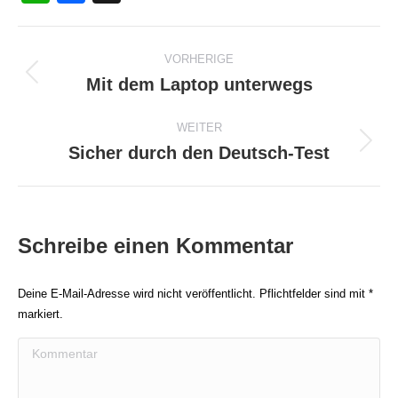
Beitragsnavigation
VORHERIGE
Mit dem Laptop unterwegs
Vorheriger
Beitrag:
WEITER
Sicher durch den Deutsch-Test
Nächster
Beitrag:
Schreibe einen Kommentar
Deine E-Mail-Adresse wird nicht veröffentlicht. Pflichtfelder sind mit
*
markiert.
Kommentar