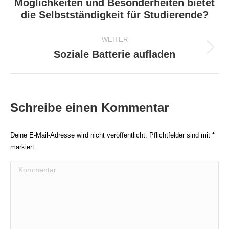
Möglichkeiten und Besonderheiten bietet
Vorheriger
die Selbstständigkeit für Studierende?
Beitrag:
WEITER
Soziale Batterie aufladen
Nächster
Beitrag:
Schreibe einen Kommentar
Deine E-Mail-Adresse wird nicht veröffentlicht. Pflichtfelder sind mit
*
markiert.
Kommentar