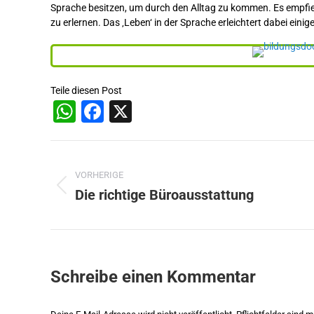
Sprache besitzen, um durch den Alltag zu kommen. Es empfie
zu erlernen. Das ‚Leben‘ in der Sprache erleichtert dabei einig
Teile diesen Post
WhatsApp
Facebook
X
Beitragsnavigation
VORHERIGE
Die richtige Büroausstattung
Vorheriger
Beitrag:
Schreibe einen Kommentar