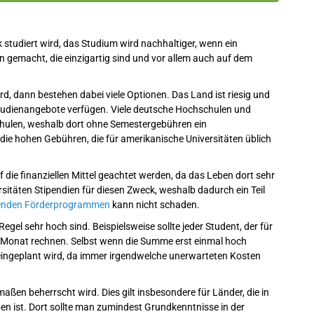
tudiert wird, das Studium wird nachhaltiger, wenn ein
n gemacht, die einzigartig sind und vor allem auch auf dem
d, dann bestehen dabei viele Optionen. Das Land ist riesig und
le Studienangebote verfügen. Viele deutsche Hochschulen und
schulen, weshalb dort ohne Semestergebühren ein
e hohen Gebühren, die für amerikanische Universitäten üblich
f die finanziellen Mittel geachtet werden, da das Leben dort sehr
rsitäten Stipendien für diesen Zweck, weshalb dadurch ein Teil
enden Förderprogrammen
kann nicht schaden.
egel sehr hoch sind. Beispielsweise sollte jeder Student, der für
m Monat rechnen. Selbst wenn die Summe erst einmal hoch
 eingeplant wird, da immer irgendwelche unerwarteten Kosten
maßen beherrscht wird. Dies gilt insbesondere für Länder, die in
ben ist. Dort sollte man zumindest Grundkenntnisse in der