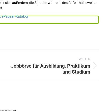
hlt sich außerdem, die Sprache während des Aufenthalts weiter
es.
WEITER
Jobbörse für Ausbildung, Praktikum
Nächster
und Studium
Beitrag: