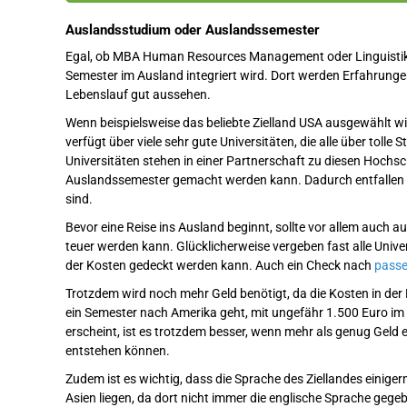
Auslandsstudium oder Auslandssemester
Egal, ob MBA Human Resources Management oder Linguistik s
Semester im Ausland integriert wird. Dort werden Erfahrunge
Lebenslauf gut aussehen.
Wenn beispielsweise das beliebte Zielland USA ausgewählt wir
verfügt über viele sehr gute Universitäten, die alle über tol
Universitäten stehen in einer Partnerschaft zu diesen Hoch
Auslandssemester gemacht werden kann. Dadurch entfallen di
sind.
Bevor eine Reise ins Ausland beginnt, sollte vor allem auch au
teuer werden kann. Glücklicherweise vergeben fast alle Unive
der Kosten gedeckt werden kann. Auch ein Check nach
pass
Trotzdem wird noch mehr Geld benötigt, da die Kosten in der R
ein Semester nach Amerika geht, mit ungefähr 1.500 Euro i
erscheint, ist es trotzdem besser, wenn mehr als genug Geld
entstehen können.
Zudem ist es wichtig, dass die Sprache des Ziellandes einiger
Asien liegen, da dort nicht immer die englische Sprache gege