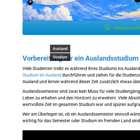
bildungsdoc®
Ausland
Vorbereitung für ein Auslandsstudium
Studium
Viele Studenten treibt es während ihres Studiums ins Ausland
Studium im Ausland
durchführen und ziehen für die Studienze
Ausland und lernen während dieser Zeit zusätzlich etwas übe
Auslandssemester sind zwar kein Muss für viele Studiengänge
Leben zu erhalten und den Horizont zu erweitern. Viele Absol
wertvollste Zeit im gesamten Studium war und spüren aufgr
Wer am Überlegen ist, ob ein Auslandssemester sinnvoll wäre,
wichtig für das Semester oder Studium im fremden Land sind