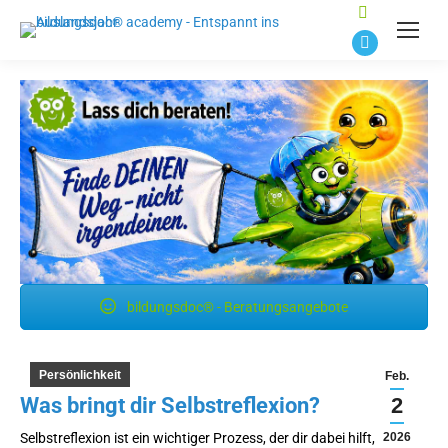
Suchen:
E-
Mail
Seite
wird
in
einem
neuen
Fenster
geöffnet
bildungsdoc® - Beratungsangebote
Persönlichkeit
Feb.
Was bringt dir Selbstreflexion?
2
Selbstreflexion ist ein wichtiger Prozess, der dir dabei hilft, dich
2026