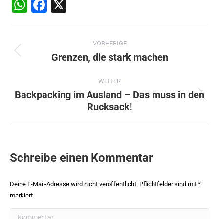
WhatsApp
Facebook
X
Beitragsnavigation
VORHERIGE
Grenzen, die stark machen
Vorheriger
Beitrag:
WEITER
Backpacking im Ausland – Das muss in den
Nächster
Rucksack!
Beitrag:
Schreibe einen Kommentar
Deine E-Mail-Adresse wird nicht veröffentlicht. Pflichtfelder sind mit
*
markiert.
Kommentar