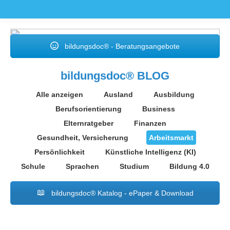
bildungsdoc® - Beratungsangebote
bildungsdoc® BLOG
Alle anzeigen
Ausland
Ausbildung
Berufsorientierung
Business
Elternratgeber
Finanzen
Gesundheit, Versicherung
Arbeitsmarkt
Persönlichkeit
Künstliche Intelligenz (KI)
Schule
Sprachen
Studium
Bildung 4.0
bildungsdoc® Katalog - ePaper & Download
Okt.