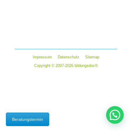
Intelligenz (KI)
,
Studium
Von
Horst Rindfleisch
16. Dezember 2025
Kommentar hinterlassen
Künstliche Intelligenz verändert den Arbeitsmarkt und
schafft neue Karrierechancen in…
Impressum
Datenschutz
Sitemap
Copyright © 2007-2026 bildungsdoc®
Beratungstermin