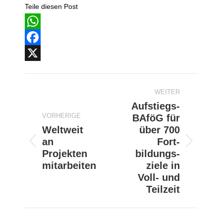
Teile diesen Post
WhatsApp
Facebook
X
Beitragsnavigation
WEITER
Aufstiegs-
VORHERIGE
BAföG für
Weltweit
über 700
an
Fort­
Vorheriger
Nächster
Projekten
bildungs­
Beitrag:
Beitrag:
mitarbeiten
ziele in
Voll- und
Teilzeit