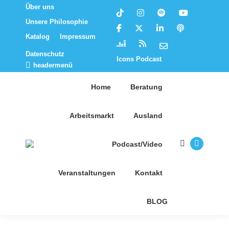
Über uns
Unsere Philosophie
Katalog
Impressum
Datenschutz
Icons Podcast
headermenü
Home
Beratung
Arbeitsmarkt
Ausland
Podcast/Video
Suchen:
E-
Mail
Veranstaltungen
Kontakt
Seite
wird
BLOG
in
einem