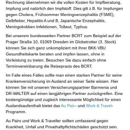
Rechnung übernehmen wir die vollen Kosten für Impfberatung,
Impfung und natürlich den Impfstoff. Dies gilt z.B. für Impfungen
gegen Cholera, Frühsommer Meningoenzephalitis (FSME),
Gelbfieber, Hepatitis A und B, Japanische Enzephalitis,
Meningokokken-Infektion
en, Tollwut, Typhus.
Bei unserem bundesweiten Partner BCRT zum Beispiel auf der
Prager Straße 10, 01069 Dresden im Globetrotter (3. Stock)
können Sie sich ganz unkompliziert mit Ihrer BKK·VBU
Gesundheitskarte beraten und impfen lassen, ohne in
Vorleistung zu treten. Besuchen Sie dazu einfach ohne
Terminvereinbarung die Reisepraxis des BCRT.
Im Falle eines Falles sollte man einen starken Partner für seine
Krankenversicherung im Ausland an seiner Seite wissen. Hier
können Sie mit unseren Versicherungspartner Barmenia und
DR-WALTER auf einen langjährigen Partner zurückgreifen. Eine
kostengünstige und zugleich interessante Möglichkeit für einen
Auslandsaufenthalt bietet das
Au Pair
– und
Work & Travel
-
Programm.
Au Pairs und Work & Traveller sollten umfassend gegen
Krankheit, Unfall und Privathaftpflichtschäden geschützt sein.