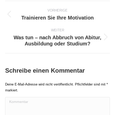
Beitragsnavigation
VORHERIGE
Trainieren Sie Ihre Motivation
Vorheriger
Beitrag:
WEITER
Was tun – nach Abbruch von Abitur,
Nächster
Ausbildung oder Studium?
Beitrag:
Schreibe einen Kommentar
Deine E-Mail-Adresse wird nicht veröffentlicht. Pflichtfelder sind mit
*
markiert.
Kommentar