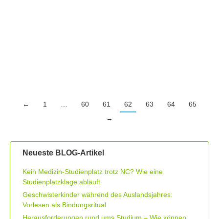
Privatkredit ohne Schufa?
Viele Menschen können nur schwer einen Kredit bekommen,
weil ihre Schufa negative Einträge aufweist. In diesem Fall stellt
ein Privatkredit ohne Schufa oft die einzige Möglichkeit dar, um
Geld zu bekommen…
←
1
…
60
61
62
63
64
65
→
Neueste BLOG-Artikel
Kein Medizin-Studienplatz trotz NC? Wie eine
Studienplatzklage abläuft
Geschwisterkinder während des Auslandsjahres:
Vorlesen als Bindungsritual
Herausforderungen rund ums Studium – Wie können