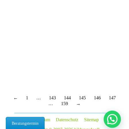
←
1
…
143
144
145
146
147
…
159
→
Impressum
Datenschutz
Sitemap
Beratungstermin