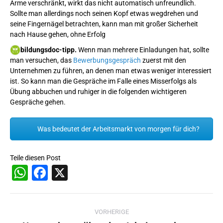
Arme verschränkt, wirkt das nicht automatisch unfreundlich.
Sollte man allerdings noch seinen Kopf etwas wegdrehen und
seine Fingernägel betrachten, kann man mit großer Sicherheit
nach Hause gehen, ohne Erfolg
bildungs
doc
-tipp.
Wenn man mehrere Einladungen hat, sollte
man versuchen, das
Bewerbungsgespräch
zuerst mit den
Unternehmen zu führen, an denen man etwas weniger interessiert
ist. So kann man die Gespräche im Falle eines Misserfolgs als
Übung abbuchen und ruhiger in die folgenden wichtigeren
Gespräche gehen.
Was bedeutet der Arbeitsmarkt von morgen für dich?
Teile diesen Post
WhatsApp
Facebook
X
Beitragsnavigation
VORHERIGE