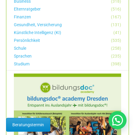
Business
(318)
Elternratgeber
(516)
Finanzen
(167)
Gesundheit, Versicherung
(131)
Künstliche Intelligenz (KI)
(41)
Persönlichkeit
(535)
Schule
(258)
Sprachen
(235)
Studium
(398)
Beratungstermin