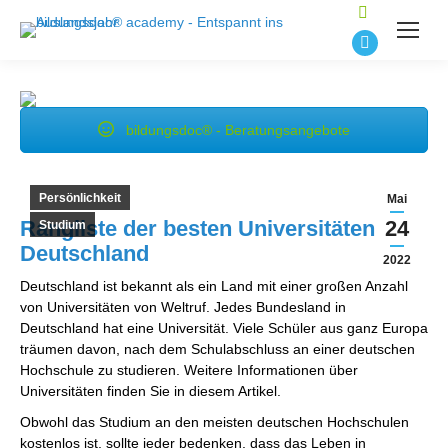
Suchen:
E-
Mail
Seite
bildungsdoc® - Beratungsangebote
wird
in
einem
Persönlichkeit
Mai
neuen
Rangliste der besten Universitäten in
24
Studium
Fenster
Deutschland
2022
geöffnet
Deutschland ist bekannt als ein Land mit einer großen Anzahl
von Universitäten von Weltruf. Jedes Bundesland in
Deutschland hat eine Universität. Viele Schüler aus ganz Europa
träumen davon, nach dem Schulabschluss an einer deutschen
Hochschule zu studieren. Weitere Informationen über
Universitäten finden Sie in diesem Artikel.
Obwohl das Studium an den meisten deutschen Hochschulen
kostenlos ist, sollte jeder bedenken, dass das Leben in