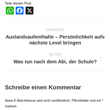
Teile diesen Post
WhatsApp
Facebook
X
Beitragsnavigation
VORHERIGE
Auslandsaufenthalte – Persönlichkeit aufs
Vorheriger
nächste Level bringen
Beitrag:
WEITER
Was tun nach dem Abi, der Schule?
Nächster
Beitrag:
Schreibe einen Kommentar
Deine E-Mail-Adresse wird nicht veröffentlicht. Pflichtfelder sind mit
*
markiert.