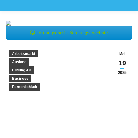
bildungsdoc® - Beratungsangebote
Arbeitsmarkt
Mai
19
Ausland
Bildung 4.0
2025
Business
Persönlichkeit