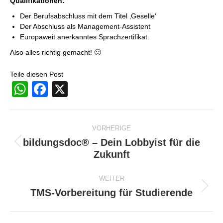
Qualifikationen:
Der Berufsabschluss mit dem Titel ‚Geselle‘
Der Abschluss als Management-Assistent
Europaweit anerkanntes Sprachzertifikat.
Also alles richtig gemacht! 🙂
Teile diesen Post
WhatsApp
Facebook
X
Beitragsnavigation
VORHERIGE
bildungsdoc® – Dein Lobbyist für die
Vorheriger
Zukunft
Beitrag:
WEITER
TMS-Vorbereitung für Studierende
Nächster
Beitrag: