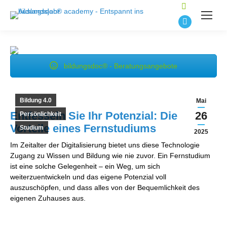
Suchen:
E-
Mail
Seite
bildungsdoc® - Beratungsangebote
wird
in
einem
Bildung 4.0
Mai
neuen
Entfesseln Sie Ihr Potenzial: Die
26
Persönlichkeit
Fenster
Vorteile eines Fernstudiums
Studium
2025
geöffnet
Im Zeitalter der Digitalisierung bietet uns diese Technologie
Zugang zu Wissen und Bildung wie nie zuvor. Ein Fernstudium
ist eine solche Gelegenheit – ein Weg, um sich
weiterzuentwickeln und das eigene Potenzial voll
auszuschöpfen, und dass alles von der Bequemlichkeit des
eigenen Zuhauses aus.