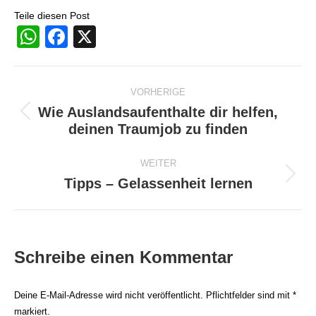
Teile diesen Post
WhatsApp
Facebook
X
Beitragsnavigation
VORHERIGE
Wie Auslandsaufenthalte dir helfen,
Vorheriger
deinen Traumjob zu finden
Beitrag:
WEITER
Tipps – Gelassenheit lernen
Nächster
Beitrag:
Schreibe einen Kommentar
Deine E-Mail-Adresse wird nicht veröffentlicht. Pflichtfelder sind mit
*
markiert.