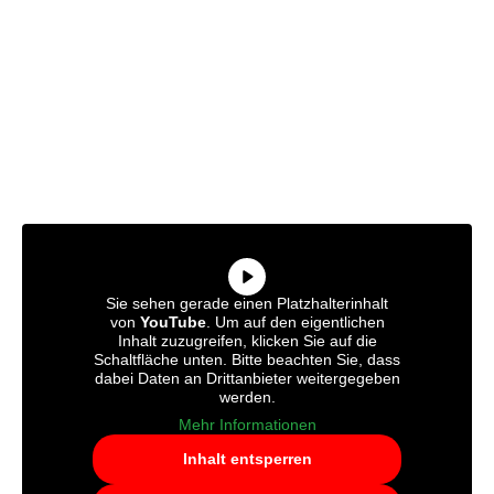
Sie sehen gerade einen Platzhalterinhalt
von
YouTube
. Um auf den eigentlichen
Inhalt zuzugreifen, klicken Sie auf die
Schaltfläche unten. Bitte beachten Sie, dass
dabei Daten an Drittanbieter weitergegeben
werden.
Mehr Informationen
Inhalt entsperren