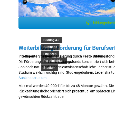
bildungsdoc®
Bildung 4.0
Weiterbildung: Förderung für Berufse
Business
Finanzen
Intelligente Studienfinanzierung durch Festo Bildungsfond
Persönlichkeit
Die Förderung des Festo-Bildungsfonds konzentriert sich bei
Job noch natur- oder ingenieurwissenschaftliche Fächer studie
Studium
Studium wirklich wichtig sind: Studiengebühren, Lebenshalt
Auslandsstudium
.
Maximal werden 40.000 € für bis zu 48 Monate gewährt. Die 
Rückzahlungshöhe orientiert sich prozentual am späteren Ei
gewünschten Rückzahldauer.