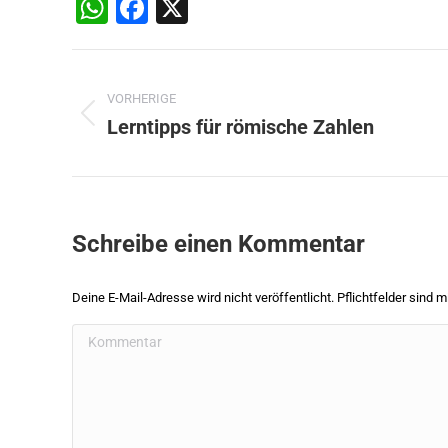
WhatsApp
Facebook
X
Beitragsnavigation
VORHERIGE
Lerntipps für römische Zahlen
Vorheriger
Beitrag:
Schreibe einen Kommentar
Deine E-Mail-Adresse wird nicht veröffentlicht. Pflichtfelder sind m
Kommentar