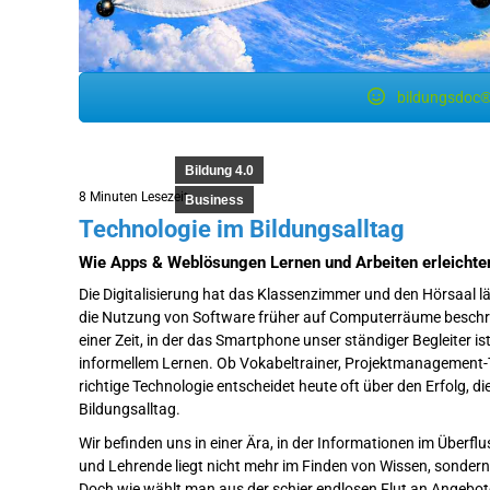
bildungsdoc®
Bildung 4.0
8 Minuten Lesezeit
Business
Technologie im Bildungsalltag
Wie Apps & Weblösungen Lernen und Arbeiten erleichte
Die Digitalisierung hat das Klassenzimmer und den Hörsaal 
die Nutzung von Software früher auf Computerräume beschrä
einer Zeit, in der das Smartphone unser ständiger Begleiter
informellem Lernen. Ob Vokabeltrainer, Projektmanagement-To
richtige Technologie entscheidet heute oft über den Erfolg, d
Bildungsalltag.
Wir befinden uns in einer Ära, in der Informationen im Überf
und Lehrende liegt nicht mehr im Finden von Wissen, sondern
Doch wie wählt man aus der schier endlosen Flut an Angebot