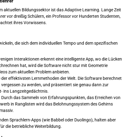
tlehrer
 aktuellen Bildungssektor ist das Adaptive Learning. Lange Zeit
er vor dreißig Schülern, ein Professor vor Hunderten Studenten,
eachtet ihres Vorwissens.
ickeln, die sich dem individuellen Tempo und dem spezifischen
nigen Interaktionen erkennt eine intelligente App, wo die Lücken
chrechnen hat, wird die Software nicht stur mit Geometrie
ideos zum aktuellen Problem anbieten.
ne der effektivsten Lernmethoden der Welt. Die Software berechnet
, vergessen zu werden, und präsentiert sie genau dann zur
- ins Langzeitgedächtnis.
n. Durch das Sammeln von Erfahrungspunkten, das Erreichen von
bewerb in Ranglisten wird das Belohnungssystem des Gehirns
 massiv.
enden Sprachlern-Apps (wie Babbel oder Duolingo), halten aber
r die betriebliche Weiterbildung.