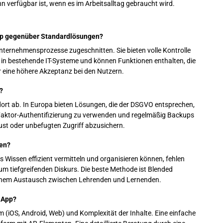
nn verfügbar ist, wenn es im Arbeitsalltag gebraucht wird.
-App gegenüber Standardlösungen?
Unternehmensprozesse zugeschnitten. Sie bieten volle Kontrolle
 in bestehende IT-Systeme und können Funktionen enthalten, die
ür eine höhere Akzeptanz bei den Nutzern.
?
dort ab. In Europa bieten Lösungen, die der DSGVO entsprechen,
-Faktor-Authentifizierung zu verwenden und regelmäßig Backups
lust oder unbefugten Zugriff abzusichern.
zen?
s Wissen effizient vermitteln und organisieren können, fehlen
zum tiefgreifenden Diskurs. Die beste Methode ist Blended
lichem Austausch zwischen Lehrenden und Lernenden.
s-App?
m (iOS, Android, Web) und Komplexität der Inhalte. Eine einfache