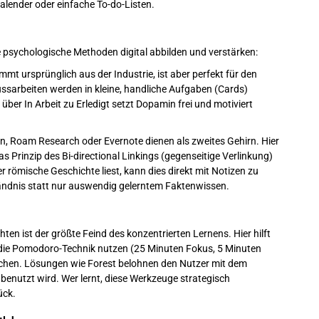
Kalender oder einfache To-do-Listen.
 psychologische Methoden digital abbilden und verstärken:
t ursprünglich aus der Industrie, ist aber perfekt für den
sarbeiten werden in kleine, handliche Aufgaben (Cards)
 über In Arbeit zu Erledigt setzt Dopamin frei und motiviert
n, Roam Research oder Evernote dienen als zweites Gehirn. Hier
s Prinzip des Bi-directional Linkings (gegenseitige Verlinkung)
römische Geschichte liest, kann dies direkt mit Notizen zu
tändnis statt nur auswendig gelerntem Faktenwissen.
en ist der größte Feind des konzentrierten Lernens. Hier hilft
e die Pomodoro-Technik nutzen (25 Minuten Fokus, 5 Minuten
eichen. Lösungen wie Forest belohnen den Nutzer mit dem
enutzt wird. Wer lernt, diese Werkzeuge strategisch
ück.