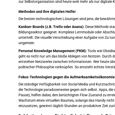
zur Selbstorganisation sind heute weit mehr als nur digitale 
Methoden und ihre digitalen Helfer
Die besten technologischen Lösungen sind jene, die bewährte
Kanban-Boards (z.B. Trello oder Asana):
Diese Methode stamm
Bildungssektor geeignet. Komplexe Lernmodule oder Abschlus
unterteilt. Die visuelle Verschiebung einer Aufgabe von Zu tun
ungemein.
Personal Knowledge Management (PKM):
Tools wie Obsidia
geht es nicht nur um das bloße Ablegen von Notizen. Durch da
entstehen Netzwerke zwischen Informationen. Wer heute über 
politischer Philosophie verknüpfen. So entsteht echtes Vers
Fokus-Technologien gegen die Aufmerksamkeitsökonomie
Die ständige Verfügbarkeit von Social Media und Kurznachricht
die Technologie paradoxerweise gegen sich selbst. Apps, di
Pause), helfen dabei, den berüchtigten Flow-Zustand zu err
Wachstum eines virtuellen Baumes, solange das Handy nicht b
einzusetzen, gewinnt täglich Stunden an produktiver Zeit zur