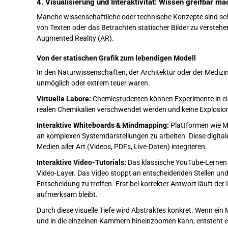
4. Visualisierung und Interaktivität: Wissen greifbar m
Manche wissenschaftliche oder technische Konzepte sind schl
von Texten oder das Betrachten statischer Bilder zu verstehe
Augmented Reality (AR).
Von der statischen Grafik zum lebendigen Modell
In den Naturwissenschaften, der Architektur oder der Medizin 
unmöglich oder extrem teuer waren.
Virtuelle Labore:
Chemiestudenten können Experimente in ein
realen Chemikalien verschwendet werden und keine Explosio
Interaktive Whiteboards & Mindmapping:
Plattformen wie M
an komplexen Systemdarstellungen zu arbeiten. Diese digita
Medien aller Art (Videos, PDFs, Live-Daten) integrieren.
Interaktive Video-Tutorials:
Das klassische YouTube-Lernen i
Video-Layer. Das Video stoppt an entscheidenden Stellen und
Entscheidung zu treffen. Erst bei korrekter Antwort läuft der 
aufmerksam bleibt.
Durch diese visuelle Tiefe wird Abstraktes konkret. Wenn ei
und in die einzelnen Kammern hineinzoomen kann, entsteht ei