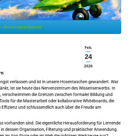
 - Beratungsangebote
Feb.
24
2026
rn
längst verlassen und ist in unsere Hosentaschen gewandert. War
nkt, ist sie heute das Nervenzentrum des Wissenserwerbs. In
 ist, verschwimmen die Grenzen zwischen formaler Bildung und
ols für die Masterarbeit oder kollaborative Whiteboards, die
ie Effizienz und schlussendlich auch über die Freude am
luss vorhanden sind. Die eigentliche Herausforderung für Lernende
 in dessen Organisation, Filterung und praktischer Anwendung.
en im App Store oder im Web die richtigen Werkzeuge aus?