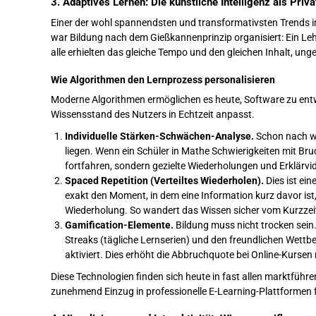
3. Adaptives Lernen: Die künstliche Intelligenz als Priva
Einer der wohl spannendsten und transformativsten Trends im
war Bildung nach dem Gießkannenprinzip organisiert: Ein Lehr
alle erhielten das gleiche Tempo und den gleichen Inhalt, ung
Wie Algorithmen den Lernprozess personalisieren
Moderne Algorithmen ermöglichen es heute, Software zu entw
Wissensstand des Nutzers in Echtzeit anpasst.
Individuelle Stärken-Schwächen-Analyse.
Schon nach we
liegen. Wenn ein Schüler in Mathe Schwierigkeiten mit Bru
fortfahren, sondern gezielte Wiederholungen und Erklärv
Spaced Repetition (Verteiltes Wiederholen).
Dies ist ei
exakt den Moment, in dem eine Information kurz davor ist
Wiederholung. So wandert das Wissen sicher vom Kurzzeit
Gamification-Elemente.
Bildung muss nicht trocken sei
Streaks (tägliche Lernserien) und den freundlichen Wett
aktiviert. Dies erhöht die Abbruchquote bei Online-Kursen
Diese Technologien finden sich heute in fast allen marktführ
zunehmend Einzug in professionelle E-Learning-Plattformen fü