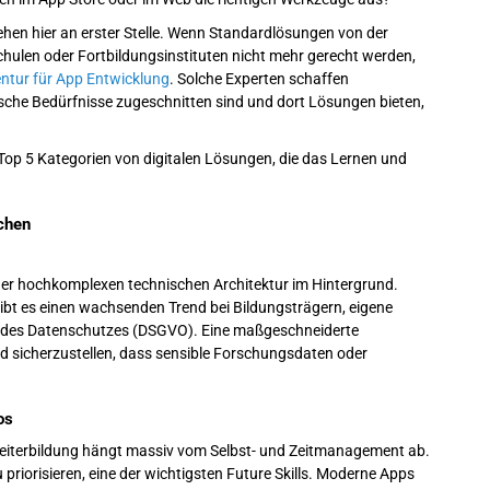
tehen hier an erster Stelle. Wenn Standardlösungen von der
hulen oder Fortbildungsinstituten nicht mehr gerecht werden,
ntur für App Entwicklung
. Solche Experten schaffen
sche Bedürfnisse zugeschnitten sind und dort Lösungen bieten,
e Top 5 Kategorien von digitalen Lösungen, die das Lernen und
chen
iner hochkomplexen technischen Architektur im Hintergrund.
t es einen wachsenden Trend bei Bildungsträgern, eigene
de des Datenschutzes (DSGVO). Eine maßgeschneiderte
nd sicherzustellen, dass sensible Forschungsdaten oder
os
e Weiterbildung hängt massiv vom Selbst- und Zeitmanagement ab.
u priorisieren, eine der wichtigsten Future Skills. Moderne Apps