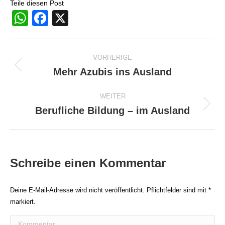
Teile diesen Post
WhatsApp
Facebook
X
Beitragsnavigation
VORHERIGE
Mehr Azubis ins Ausland
Vorheriger
Beitrag:
WEITER
Berufliche Bildung – im Ausland
Nächster
Beitrag:
Schreibe einen Kommentar
Deine E-Mail-Adresse wird nicht veröffentlicht. Pflichtfelder sind mit
*
markiert.
Kommentar