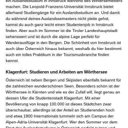
ein Auslandsstudium in Innsbruck während des Wintersemesters
machen. Die Leopold-Franzens-Universität Innsbruck bietet
allerhand Studiengänge für ein Auslandsstudium an. Und damit
du während deines Auslandssemesters nicht pleite gehst,
kannst du auch ganz leicht einen Studentenjob in Innsbruck
finden. Aber auch im Sommer ist die Tiroler Landeshauptstadt
sehenswert und ist durch die alpine Lage perfekt für
Wanderausflüge in den Bergen. Die Schönheit von Innsbruck ist
auch über Österreich hinaus bekannt, weshalb du hier bestimmt
auch ein tolles Praktikum in der Tourismusbranche finden
kannst.
Klagenfurt: Studieren und Arbeiten am Wörthersee
Österreich ist neben Bergen und Skipisten ebenfalls bekannt für
die zahlreichen wunderschönen Seen. Besonders schön ist der
Wörthersee in Kärnten und wie es der Zufall will, liegt genau an
dessen Ufer die Studentenstadt Klagenfurt. Mit einer
Bevölkerung von knapp 100.000 ist dieses Städtchen zwar
überschaubar, allerdings ist der Anteil an Studierenden hoch
und etwa 1800 Internationals tummeln sich am Campus der
Alpen-Adria-Universität Klagenfurt. Wer den Sommer vor dem
Start des Auslandsstudiums in Österreich perfekt nutzen und