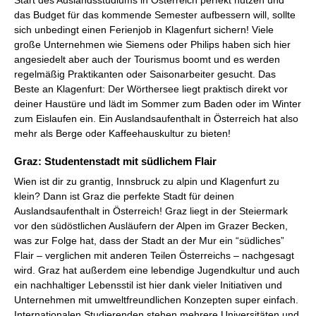
das Budget für das kommende Semester aufbessern will, sollte
sich unbedingt einen Ferienjob in Klagenfurt sichern! Viele
große Unternehmen wie Siemens oder Philips haben sich hier
angesiedelt aber auch der Tourismus boomt und es werden
regelmäßig Praktikanten oder Saisonarbeiter gesucht. Das
Beste an Klagenfurt: Der Wörthersee liegt praktisch direkt vor
deiner Haustüre und lädt im Sommer zum Baden oder im Winter
zum Eislaufen ein. Ein Auslandsaufenthalt in Österreich hat also
mehr als Berge oder Kaffeehauskultur zu bieten!
Graz: Studentenstadt mit südlichem Flair
Wien ist dir zu grantig, Innsbruck zu alpin und Klagenfurt zu
klein? Dann ist Graz die perfekte Stadt für deinen
Auslandsaufenthalt in Österreich! Graz liegt in der Steiermark
vor den südöstlichen Ausläufern der Alpen im Grazer Becken,
was zur Folge hat, dass der Stadt an der Mur ein “südliches”
Flair – verglichen mit anderen Teilen Österreichs – nachgesagt
wird. Graz hat außerdem eine lebendige Jugendkultur und auch
ein nachhaltiger Lebensstil ist hier dank vieler Initiativen und
Unternehmen mit umweltfreundlichen Konzepten super einfach.
Internationalen Studierenden stehen mehrere Universitäten und