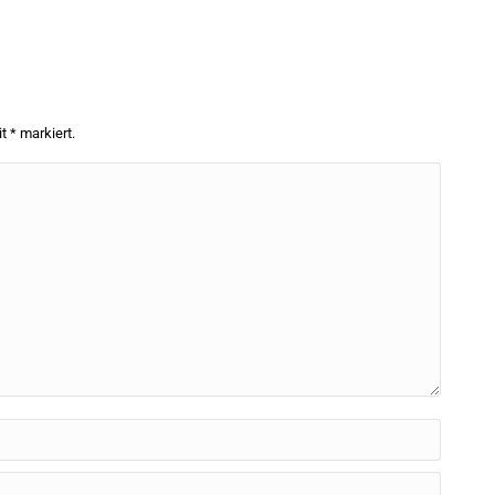
it
*
markiert.