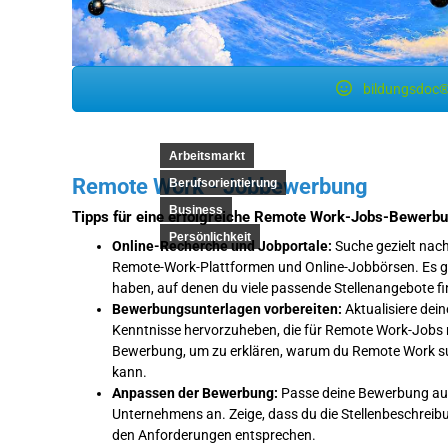
bildungsdoc®
Arbeitsmarkt
Remote Work - Jobbewerbung
Berufsorientierung
Business
Tipps für eine erfolgreiche Remote Work-Jobs-Bewerbu
Persönlichkeit
Online-Recherche und Jobportale:
Suche gezielt nac
Remote-Work-Plattformen und Online-Jobbörsen. Es gibt
haben, auf denen du viele passende Stellenangebote fi
Bewerbungsunterlagen vorbereiten:
Aktualisiere dei
Kenntnisse hervorzuheben, die für Remote Work-Jobs rel
Bewerbung, um zu erklären, warum du Remote Work such
kann.
Anpassen der Bewerbung:
Passe deine Bewerbung auf 
Unternehmens an. Zeige, dass du die Stellenbeschreibun
den Anforderungen entsprechen.