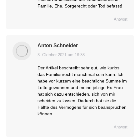
Familie, Ehe, Sorgerecht oder Tod befasst!
Antwort
Anton Schneider
3. Oktober 2021 um 16:38
sagt:
Der Artikel beschreibt sehr gut, wie kurios
das Familienrecht manchmal sein kann. Ich
habe vor kurzem eine beachtliche Summe im
Lotto gewonnen und meine jetzige Ex-Frau
hat sich dazu entschieden, sich von mir
scheiden zu lassen. Dadurch hat sie die
Hälfte des Vermögens für sich beanspruchen
können.
Antwort