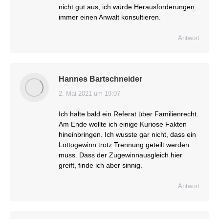
nicht gut aus, ich würde Herausforderungen
immer einen Anwalt konsultieren.
Antwort
Hannes Bartschneider
2. Mai 2021 um 19:07
sagt:
Ich halte bald ein Referat über Familienrecht.
Am Ende wollte ich einige Kuriose Fakten
hineinbringen. Ich wusste gar nicht, dass ein
Lottogewinn trotz Trennung geteilt werden
muss. Dass der Zugewinnausgleich hier
greift, finde ich aber sinnig.
Antwort