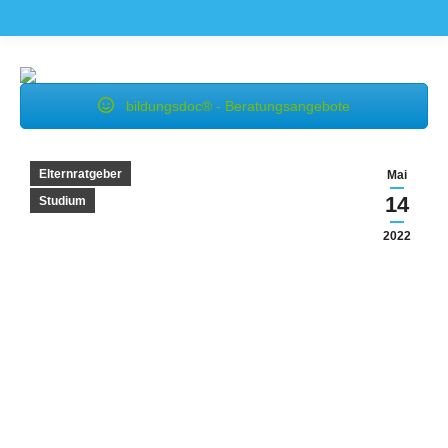
bildungsdoc® - Beratungsangebote
Elternratgeber
Mai
14
Studium
2022