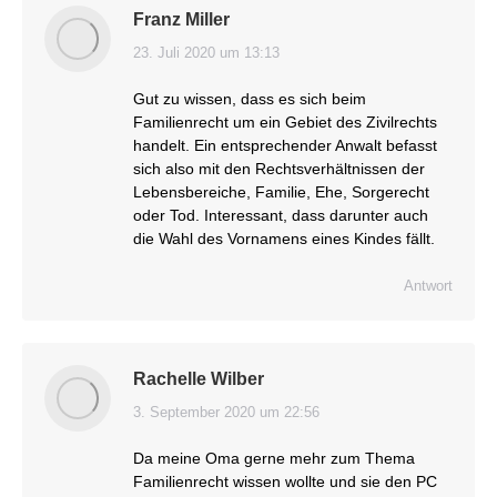
Franz Miller
23. Juli 2020 um 13:13
sagt:
Gut zu wissen, dass es sich beim
Familienrecht um ein Gebiet des Zivilrechts
handelt. Ein entsprechender Anwalt befasst
sich also mit den Rechtsverhältnissen der
Lebensbereiche, Familie, Ehe, Sorgerecht
oder Tod. Interessant, dass darunter auch
die Wahl des Vornamens eines Kindes fällt.
Antwort
Rachelle Wilber
3. September 2020 um 22:56
sagt:
Da meine Oma gerne mehr zum Thema
Familienrecht wissen wollte und sie den PC