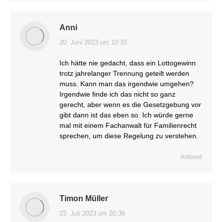
Anni
20. Juni 2023 um 10:33
sagt:
Ich hätte nie gedacht, dass ein Lottogewinn
trotz jahrelanger Trennung geteilt werden
muss. Kann man das irgendwie umgehen?
Irgendwie finde ich das nicht so ganz
gerecht, aber wenn es die Gesetzgebung vor
gibt dann ist das eben so. Ich würde gerne
mal mit einem Fachanwalt für Familienrecht
sprechen, um diese Regelung zu verstehen.
Antwort
Timon Müller
23. Juli 2023 um 20:36
sagt: