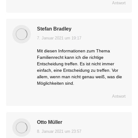
Antwort
Stefan Bradley
7. Januar 2021 um 19:17
sagt:
Mit diesen Informationen zum Thema
Familienrecht kann ich die richtige
Entscheidung treffen. Es ist nicht immer
einfach, eine Entscheidung zu treffen. Vor
allem, wenn man nicht genau weiß, was die
Möglichkeiten sind.
Antwort
Otto Müller
8. Januar 2021 um 23:57
sagt: