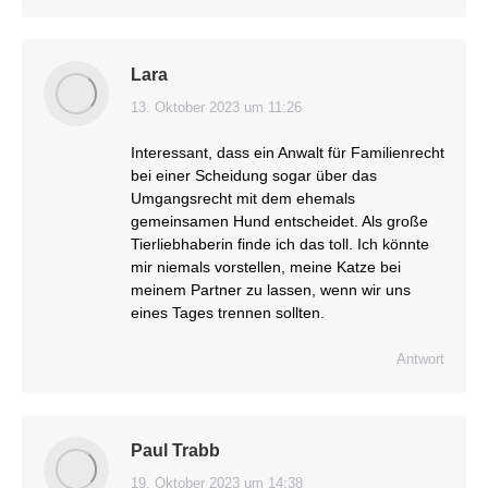
Lara
13. Oktober 2023 um 11:26
sagt:
Interessant, dass ein Anwalt für Familienrecht
bei einer Scheidung sogar über das
Umgangsrecht mit dem ehemals
gemeinsamen Hund entscheidet. Als große
Tierliebhaberin finde ich das toll. Ich könnte
mir niemals vorstellen, meine Katze bei
meinem Partner zu lassen, wenn wir uns
eines Tages trennen sollten.
Antwort
Paul Trabb
19. Oktober 2023 um 14:38
sagt: