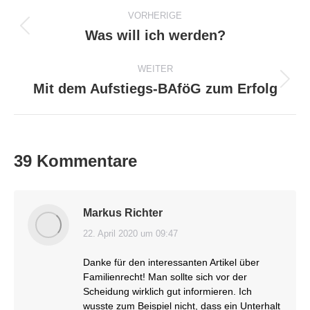
Beitragsnavigation
VORHERIGE
Was will ich werden?
Vorheriger
Beitrag:
WEITER
Mit dem Aufstiegs-BAföG zum Erfolg
Nächster
Beitrag:
39 Kommentare
Markus Richter
22. April 2020 um 09:47
sagt:
Danke für den interessanten Artikel über
Familienrecht! Man sollte sich vor der
Scheidung wirklich gut informieren. Ich
wusste zum Beispiel nicht, dass ein Unterhalt