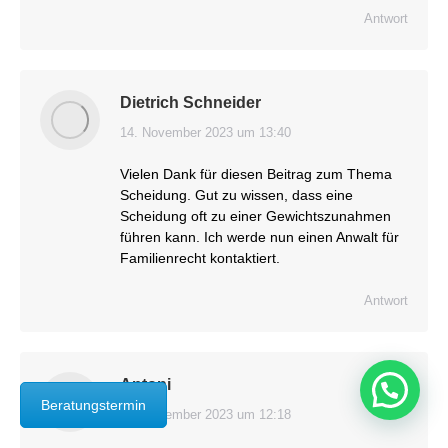
Antwort
Dietrich Schneider
14. November 2023 um 13:40
sagt:
Vielen Dank für diesen Beitrag zum Thema
Scheidung. Gut zu wissen, dass eine
Scheidung oft zu einer Gewichtszunahmen
führen kann. Ich werde nun einen Anwalt für
Familienrecht kontaktiert.
Antwort
Antoni
Beratungstermin
21. November 2023 um 12:18
sagt: