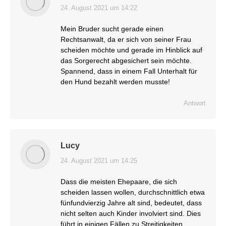
24. August 2021 um 14:22
sagt:
Mein Bruder sucht gerade einen
Rechtsanwalt, da er sich von seiner Frau
scheiden möchte und gerade im Hinblick auf
das Sorgerecht abgesichert sein möchte.
Spannend, dass in einem Fall Unterhalt für
den Hund bezahlt werden musste!
Antwort
Lucy
24. August 2021 um 14:25
sagt:
Dass die meisten Ehepaare, die sich
scheiden lassen wollen, durchschnittlich etwa
fünfundvierzig Jahre alt sind, bedeutet, dass
nicht selten auch Kinder involviert sind. Dies
führt in einigen Fällen zu Streitigkeiten