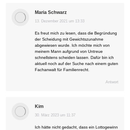
Maria Schwarz
13. Dezember 2021 um 13:33
sagt:
Es freut mich zu lesen, dass die Begründung
der Scheidung mit Gewichtszunahme
abgewiesen wurde. Ich möchte mich von
meinem Mann aufgrund von Untreue
schnellstens scheiden lassen. Dafür bin ich
aktuell noch auf der Suche nach einem guten
Fachanwalt für Familienrecht.
Antwort
Kim
30. März 2023 um 11:37
sagt:
Ich hätte nicht gedacht, dass ein Lottogewinn