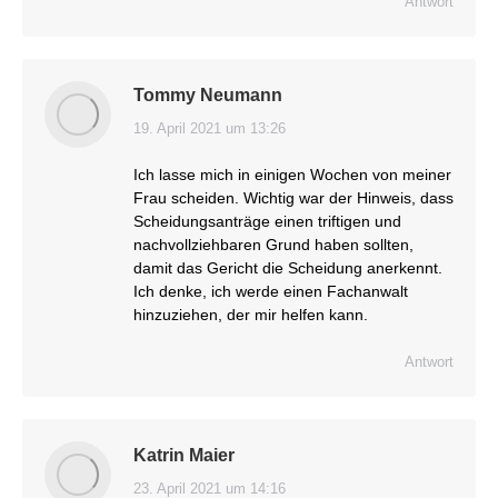
Antwort
Tommy Neumann
19. April 2021 um 13:26
sagt:
Ich lasse mich in einigen Wochen von meiner
Frau scheiden. Wichtig war der Hinweis, dass
Scheidungsanträge einen triftigen und
nachvollziehbaren Grund haben sollten,
damit das Gericht die Scheidung anerkennt.
Ich denke, ich werde einen Fachanwalt
hinzuziehen, der mir helfen kann.
Antwort
Katrin Maier
23. April 2021 um 14:16
sagt: