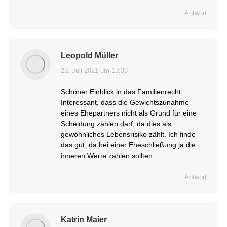
Antwort
Leopold Müller
23. Juli 2021 um 13:33
sagt:
Schöner Einblick in das Familienrecht.
Interessant, dass die Gewichtszunahme
eines Ehepartners nicht als Grund für eine
Scheidung zählen darf, da dies als
gewöhnliches Lebensrisiko zählt. Ich finde
das gut, da bei einer Eheschließung ja die
inneren Werte zählen sollten.
Antwort
Katrin Maier