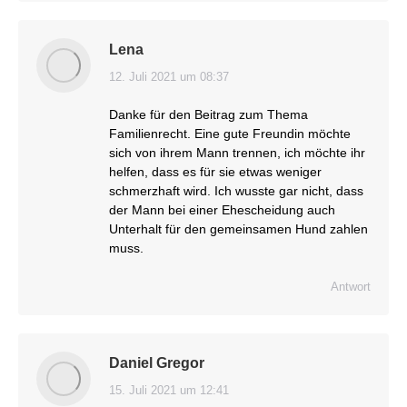
Lena
12. Juli 2021 um 08:37
sagt:
Danke für den Beitrag zum Thema
Familienrecht. Eine gute Freundin möchte
sich von ihrem Mann trennen, ich möchte ihr
helfen, dass es für sie etwas weniger
schmerzhaft wird. Ich wusste gar nicht, dass
der Mann bei einer Ehescheidung auch
Unterhalt für den gemeinsamen Hund zahlen
muss.
Antwort
Daniel Gregor
15. Juli 2021 um 12:41
sagt: