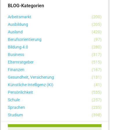
BLOG-Kategorien
Arbeitsmarkt
(200)
Ausbildung
(205)
Ausland
(420)
Berufsorientierung
(97)
Bildung 4.0
(280)
Business
(317)
Elternratgeber
(515)
Finanzen
(167)
Gesundheit, Versicherung
(131)
Künstliche Intelligenz (KI)
(41)
Persönlichkeit
(535)
Schule
(257)
Sprachen
(235)
Studium
(398)