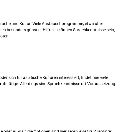
Sprache und Kultur. Viele Austauschprogramme, etwa über
ben besonders günstig. Hilfreich können Sprachkenntnisse sein,
boten:
r sich für asiatische Kulturen interessiert, findet hier viele
ufstätige. Allerdings sind Sprachkenntnisse oft Voraussetzung.
 oder Au-pair, die Optionen sind hier sehr vielseitig. Allerdings