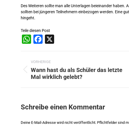
Des Weiteren sollte man alle Unterlagen beieinander haben. Au
sollten bei jüngeren Teilnehmern einbezogen werden. Eine gu
hingeht.
Teile diesen Post
WhatsApp
Facebook
X
Beitragsnavigation
VORHERIGE
Wann hast du als Schüler das letzte
Vorheriger
Mal wirklich gelebt?
Beitrag:
Schreibe einen Kommentar
Deine E-Mail-Adresse wird nicht veröffentlicht. Pflichtfelder sind m