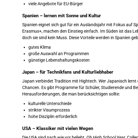
viele Angebote für EU-Bürger
Spanien – lernen mit Sonne und Kultur
Spanien eignet sich gut für ein Auslandsjahr mit Fokus auf 
Erasmus+, machen den Einstieg einfach. Im Süden ist das Le
doch sie sind kein Muss. Diese Vorteile werden in Spanien ge
gutes Klima
große Auswahl an Programmen
günstige Lebenshaltungskosten
Japan – für Technikfans und Kulturliebhaber
Japan verbindet Tradition mit Hightech. Wer Japanisch lernt ode
Chancen. Es gibt Programme für Schüler, Studierende und Ber
Herausforderungen, die man berücksichtigen sollte:
kulturelle Unterschiede
strikter Visumprozess
hohe Disziplin erforderlich
USA – Klassiker mit vielen Wegen
Die USA sind nach wie vor beliebt. Ob High School Year, College