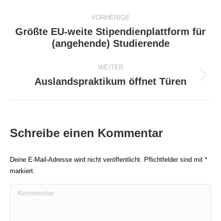
Beitragsnavigation
VORHERIGE
Größte EU-weite Stipendienplattform für
Vorheriger
(angehende) Studierende
Beitrag:
WEITER
Auslandspraktikum öffnet Türen
Nächster
Beitrag:
Schreibe einen Kommentar
Deine E-Mail-Adresse wird nicht veröffentlicht. Pflichtfelder sind mit
*
markiert.
Kommentar