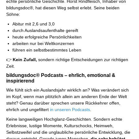
echte persönliche Geschichte. Horst Rindfleisch, Inhaber von
bildungsdoc®, hat diesen Weg selbst erlebt. Seine beiden
Söhne:
Abitur mit 2,6 und 3,0
durch Auslandsaufenthalte gereift
heute erfolgreiche Persönlichkeiten
arbeiten nur bei Weltkonzernen
führen ein selbstbestimmtes Leben
👉
Kein Zufall,
sondern richtige Entscheidungen zur richtigen
Zeit.
bildungsdoc® Podcasts – ehrlich, emotional &
inspirierend
Wie fühlt sich ein Auslandsjahr wirklich an? Was verändert sich
im Kopf, wenn man plötzlich allein am anderen Ende der Welt
steht? Genau darüber sprechen unsere Rückkehrer offen,
ehrlich und ungefiltert
in unseren Podcasts
.
Keine langweiligen Hochglanz-Geschichten. Sondern echte
Erlebnisse, lustige Momente, Kulturschocks, Heimweh,
Selbstzweifel und die unglaubliche persönliche Entwicklung, die
daraus entsteht. Gerade junge Menschen,
die sehr behütet