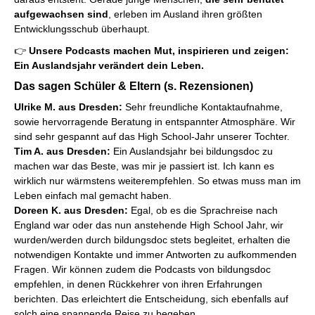
aufgewachsen sind
, erleben im Ausland ihren größten
Entwicklungsschub überhaupt.
👉
Unsere Podcasts machen Mut, inspirieren und zeigen:
Ein Auslandsjahr verändert dein Leben.
Das sagen Schüler & Eltern (s. Rezensionen)
Ulrike M. aus Dresden:
Sehr freundliche Kontaktaufnahme,
sowie hervorragende Beratung in entspannter Atmosphäre. Wir
sind sehr gespannt auf das High School-Jahr unserer Tochter.
Tim A. aus Dresden:
Ein Auslandsjahr bei bildungsdoc zu
machen war das Beste, was mir je passiert ist. Ich kann es
wirklich nur wärmstens weiterempfehlen. So etwas muss man im
Leben einfach mal gemacht haben.
Doreen K. aus Dresden:
Egal, ob es die Sprachreise nach
England war oder das nun anstehende High School Jahr, wir
wurden/werden durch bildungsdoc stets begleitet, erhalten die
notwendigen Kontakte und immer Antworten zu aufkommenden
Fragen. Wir können zudem die Podcasts von bildungsdoc
empfehlen, in denen Rückkehrer von ihren Erfahrungen
berichten. Das erleichtert die Entscheidung, sich ebenfalls auf
solch eine spannende Reise zu begeben.