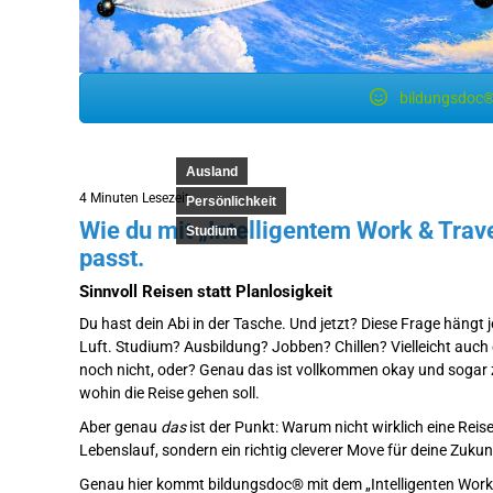
bildungsdoc®
Ausland
4 Minuten Lesezeit
Persönlichkeit
Wie du mit „Intelligentem Work & Trave
Studium
passt.
Sinnvoll Reisen statt Planlosigkeit
Du hast dein Abi in der Tasche. Und jetzt? Diese Frage häng
Luft. Studium? Ausbildung? Jobben? Chillen? Vielleicht auch 
noch nicht, oder? Genau das ist vollkommen okay und sogar z
wohin die Reise gehen soll.
Aber genau
das
ist der Punkt: Warum nicht wirklich eine Reis
Lebenslauf, sondern ein richtig cleverer Move für deine Zukun
Genau hier kommt bildungsdoc® mit dem „Intelligenten Work &