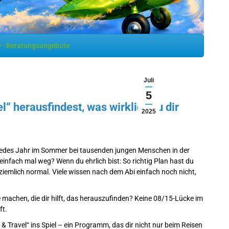
 - Beratungsangebote
Juli
5
l“ herausfindest, was wirklich zu dir
2025
t jedes Jahr im Sommer bei tausenden jungen Menschen in der
einfach mal weg? Wenn du ehrlich bist: So richtig Plan hast du
iemlich normal. Viele wissen nach dem Abi einfach noch nicht,
e machen, die dir hilft, das herauszufinden? Keine 08/15-Lücke im
ft.
 Travel“ ins Spiel – ein Programm, das dir nicht nur beim Reisen