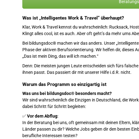
Beratungst
Was ist „Intelligentes Work & Travel“ überhaupt?
Klar, Work & Travel kennst du wahrscheinlich: Rucksack, Hostel
Klingt alles cool, ist es auch. Aber oft geht’s da mehr ums
Bei bildungsdoc® machen wir das anders. Unser „Intelligentes
Phase der aktiven Berufsorientierung. Wir helfen dir, dieses
„Das ist mein Ding, das will ich machen.“
Denn: Die meisten jungen Leute entscheiden sich fürs falsche
ihnen passt. Das passiert dir mit unserer Hilfe i.d.R. nicht.
Warum das Programm so einzigartig ist
Was uns bei bildungsdoc® besonders macht?
Wir sind wahrscheinlich die Einzigen in Deutschland, die Wor
dabei Schritt für Schritt begleiten:
✅
Vor dem Abflug
:
In der Beratung bei uns, oft gemeinsam mit deinen Eltern, kl
Länder passen zu dir? Welche Jobs geben dir den besten Einb
berufliche Interessen testen?