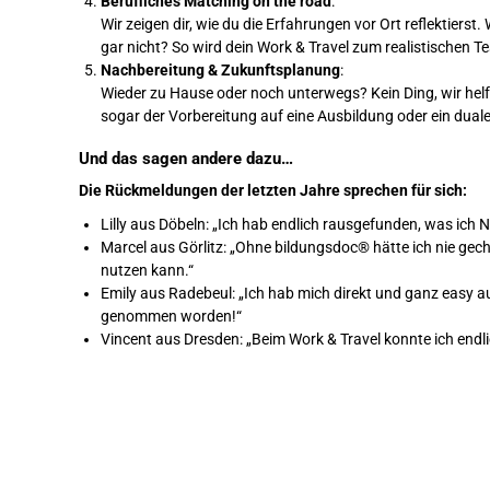
Berufliches Matching on the road
:
Wir zeigen dir, wie du die Erfahrungen vor Ort reflektiers
gar nicht? So wird dein Work & Travel zum realistischen Te
Nachbereitung & Zukunftsplanung
:
Wieder zu Hause oder noch unterwegs? Kein Ding, wir hel
sogar der Vorbereitung auf eine Ausbildung oder ein dual
Und das sagen andere dazu…
Die Rückmeldungen der letzten Jahre sprechen für sich:
Lilly aus Döbeln: „Ich hab endlich rausgefunden, was ich NI
Marcel aus Görlitz: „Ohne bildungsdoc® hätte ich nie gec
nutzen kann.“
Emily aus Radebeul: „Ich hab mich direkt und ganz easy
genommen worden!“
Vincent aus Dresden: „Beim Work & Travel konnte ich end