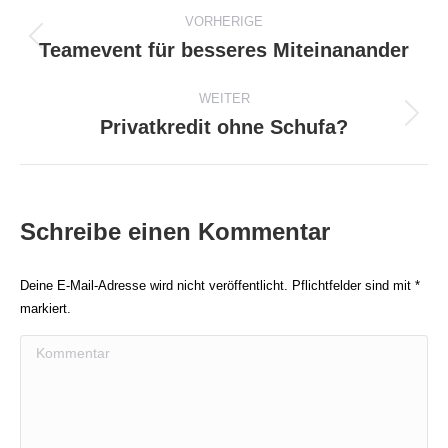
Beitragsnavigation
VORHERIGE
Teamevent für besseres Miteinanander
Vorheriger
Beitrag:
WEITER
Privatkredit ohne Schufa?
Nächster
Beitrag:
Schreibe einen Kommentar
Deine E-Mail-Adresse wird nicht veröffentlicht. Pflichtfelder sind mit
*
markiert.
Kommentar