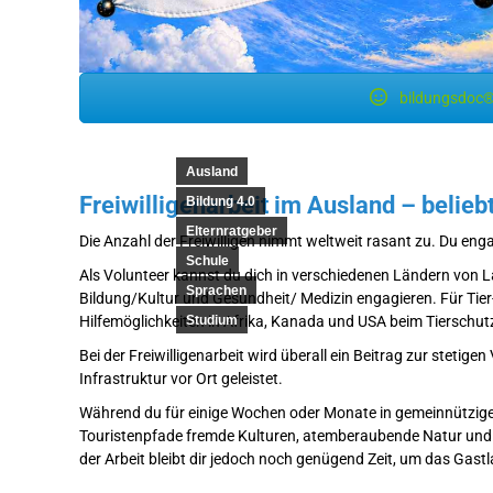
bildungsdoc®
Ausland
Freiwilligenarbeit im Ausland – beliebt
Bildung 4.0
Elternratgeber
Die Anzahl der Freiwilligen nimmt weltweit rasant zu. Du enga
Schule
Als Volunteer kannst du dich in verschiedenen Ländern von La
Sprachen
Bildung/Kultur und Gesundheit/ Medizin engagieren. Für Tier
Hilfemöglichkeiten in Afrika, Kanada und USA beim Tierschu
Studium
Bei der Freiwilligenarbeit wird überall ein Beitrag zur steti
Infrastruktur vor Ort geleistet.
Während du für einige Wochen oder Monate in gemeinnützigen
Touristenpfade fremde Kulturen, atemberaubende Natur und d
der Arbeit bleibt dir jedoch noch genügend Zeit, um das Gast