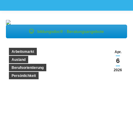
bildungsdoc® - Beratungsangebote
Arbeitsmarkt
Apr.
6
Ausland
Berufsorientierung
2026
Persönlichkeit